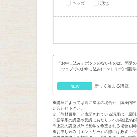
キッズ
現地
「お申し込み」ボタンのないものは、開講の
（ウェブでのお申し込み(エントリー)は開講
新しく始まる講座
NEW
※講座によっては既に満席の場合や、講座内容
い合わせ下さい。
※「教材費別」と表記されている講座は、原則
※語学系の講座や受講にあたりレベル確認が必
※上記の講座以外で見学を希望される場合も同
※お申し込み（エントリー）の際には必ず
「受