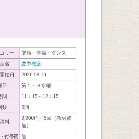
ゴリー
健康・体操・ダンス
室名
豊中教室
開始日
2026.08.19
曜日
第１・３水曜
時間
11：15～12：15
回数
5回
9,900円／5回（教材費
講料
無）
・付帯費
無