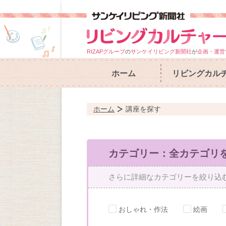
RIZAPグループ
の
サンケイリビング新聞社
が
企画・運営
ホーム
リビングカル
ホーム
講座を探す
カテゴリー：全カテゴリ
さらに詳細なカテゴリーを絞り込
おしゃれ・作法
絵画