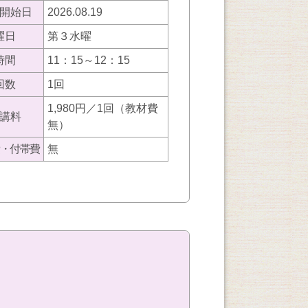
開始日
2026.08.19
曜日
第３水曜
時間
11：15～12：15
回数
1回
1,980円／1回（教材費
講料
無）
・付帯費
無