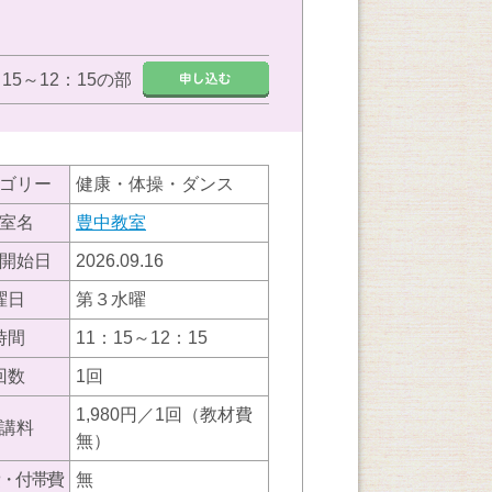
：15～12：15の部
ゴリー
健康・体操・ダンス
室名
豊中教室
開始日
2026.09.16
曜日
第３水曜
時間
11：15～12：15
回数
1回
1,980円／1回（教材費
講料
無）
・付帯費
無