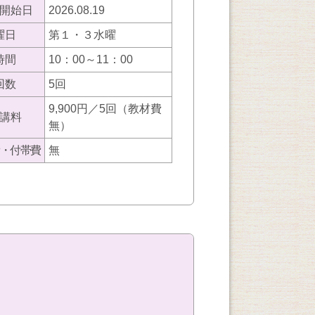
開始日
2026.08.19
曜日
第１・３水曜
時間
10：00～11：00
回数
5回
9,900円／5回（教材費
講料
無）
・付帯費
無