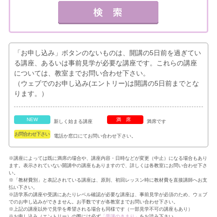
「お申し込み」ボタンのないものは、開講の5日前を過ぎてい
る講座、あるいは事前見学が必要な講座です。これらの講座
については、教室までお問い合わせ下さい。
（ウェブでのお申し込み(エントリー)は開講の5日前までとな
ります。）
NEW
満席
新しく始まる講座
満席です
お問合わせ下さい
電話か窓口にてお問い合わせ下さい。
※講座によっては既に満席の場合や、講座内容・日時などが変更（中止）になる場合もあり
ます。表示されていない開講中の講座もありますので、詳しくは各教室にお問い合わせ下さ
い。
※「教材費別」と表記されている講座は、原則、初回レッスン時に教材費を直接講師へお支
払い下さい。
※語学系の講座や受講にあたりレベル確認が必要な講座は、事前見学が必須のため、ウェブ
でのお申し込みができません。お手数ですが各教室までお問い合わせ下さい。
※上記の講座以外で見学を希望される場合も同様です（一部見学不可の講座もあり）
※お申し込み（エントリー）の際には必ず
「受講のきまり」
をお読み下さい。