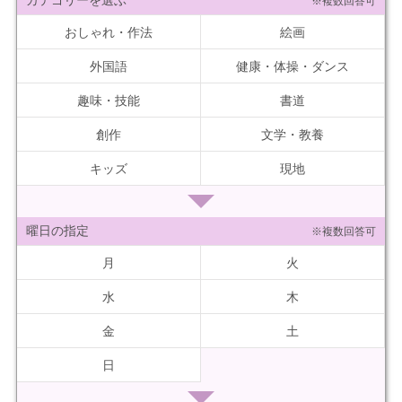
カテゴリーを選ぶ
※複数回答可
おしゃれ・作法
絵画
外国語
健康・体操・ダンス
趣味・技能
書道
創作
文学・教養
キッズ
現地
曜日の指定
※複数回答可
月
火
水
木
金
土
日