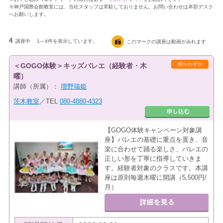
※神戸国際会館教室には、当社スタッフは常駐しておりません。お問い合わせは本部デスク
へお願いします。
4
講座中
1～4件を表示しています。
このマークの講座は動画がみれます
残りわずか
＜GOGO体験＞キッズバレエ（経験者・木
曜）
講師（所属）：
増野瑞姫
茨木教室
／TEL
080-4880-4323
【GOGO体験キャンペーン対象講
座】バレエの基礎に重点を置き、音
楽に合わせて踊る楽しさ、バレエの
正しい形を丁寧に指導していきま
す。経験者対象のクラスです。本講
座は原則毎週木曜に開講（5,500円/
月）