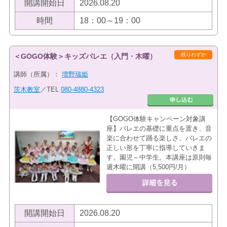
開講開始日
2026.08.20
時間
18：00～19：00
残りわずか
＜GOGO体験＞キッズバレエ（入門・木曜）
講師（所属）：
増野瑞姫
茨木教室
／TEL
080-4880-4323
【GOGO体験キャンペーン対象講
座】バレエの基礎に重点を置き、音
楽に合わせて踊る楽しさ、バレエの
正しい形を丁寧に指導していきま
す。園児～中学生。本講座は原則毎
週木曜に開講（5,500円/月）
開講開始日
2026.08.20