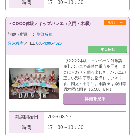
時間
17：30～18：30
残りわずか
＜GOGO体験＞キッズバレエ（入門・木曜）
講師（所属）：
増野瑞姫
茨木教室
／TEL
080-4880-4323
【GOGO体験キャンペーン対象講
座】バレエの基礎に重点を置き、音
楽に合わせて踊る楽しさ、バレエの
正しい形を丁寧に指導していきま
す。園児～中学生。本講座は原則毎
週木曜に開講（5,500円/月）
開講開始日
2026.08.27
時間
17：30～18：30