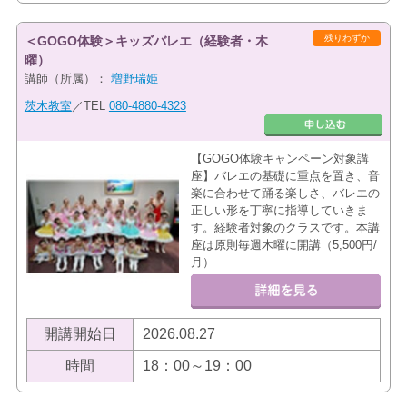
残りわずか
＜GOGO体験＞キッズバレエ（経験者・木
曜）
講師（所属）：
増野瑞姫
茨木教室
／TEL
080-4880-4323
【GOGO体験キャンペーン対象講
座】バレエの基礎に重点を置き、音
楽に合わせて踊る楽しさ、バレエの
正しい形を丁寧に指導していきま
す。経験者対象のクラスです。本講
座は原則毎週木曜に開講（5,500円/
月）
開講開始日
2026.08.27
時間
18：00～19：00