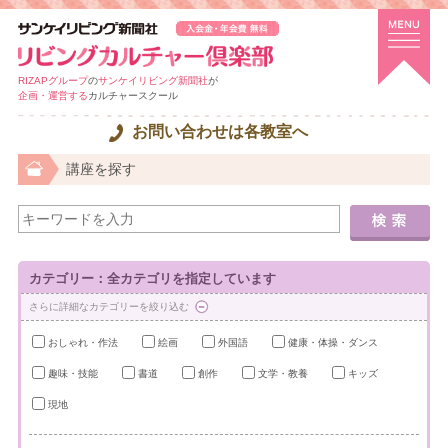
RIZAPグループ
の
サンケイリビング新聞社
が
企画・運営する
カルチャースクール
お問い合わせは各教室へ
講座を探す
カテゴリー：全カテゴリを指定しています
さらに詳細なカテゴリーを絞り込む
おしゃれ・作法
絵画
外国語
健康・体操・ダンス
趣味・技能
書道
創作
文学・教養
キッズ
現地