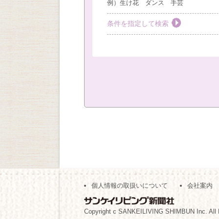
例）生け花 ダンス 手芸
条件を指定して検索
教室を選ぶ
すべて
梅田教室
豊
社外教室
カテゴリーを選ぶ
おしゃれ・作法
絵画
キッズ
現地
（※複数回答可）
開始時間の指定
個人情報の取扱いについて
会社案内
午前の部
午後の部
（※複数回答可）
Copyright c SANKEILIVING SHIMBUN Inc. All 