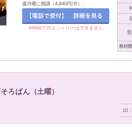
週月曜に開講（4,840円/月）。
※Webでのエントリーはできません
受
教材費
ズそろばん（土曜）
10