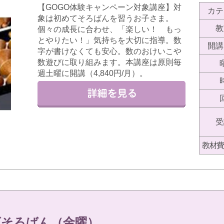
【GOGO体験キャンペーン対象講座】対
カテ
象は初めてそろばんを習うお子さま。
教
個々の成長に合わせ、「楽しい！ もっ
とやりたい！」気持ちを大切に指導。数
開講
字が書けなくても安心。数のおけいこや
数遊びに取り組みます。本講座は原則毎
週土曜に開講（4,840円/月）。
受
教材費
ズそろばん（金曜）