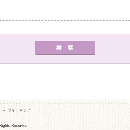
中教室
高槻教室
茨木教室
枚方教室
西宮教
外国語
健康・体操・ダンス
趣味・技能
書道
曜日の指定
サイトマップ
夜の部
月
火
水
木
金
（※複数回答可）
Rights Reserved.