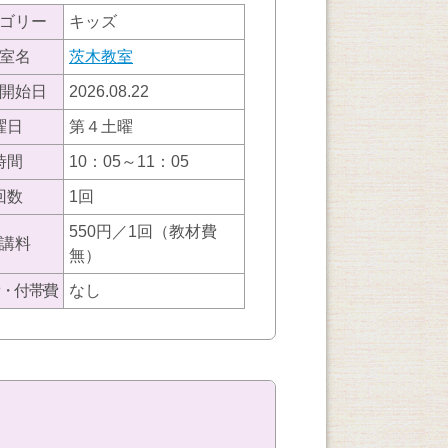
ゴリー
キッズ
室名
茨木教室
開始日
2026.08.22
曜日
第４土曜
時間
10：05～11：05
回数
1回
550円／1回（教材費
講料
無）
・付帯費
なし