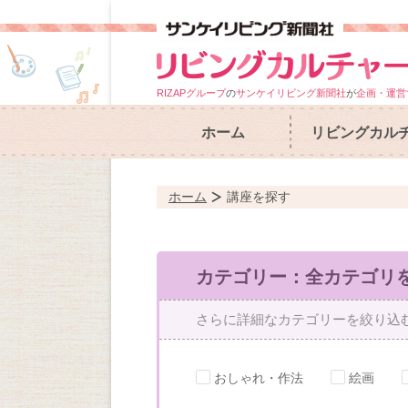
RIZAPグループ
の
サンケイリビング新聞社
が
企画・運営
ホーム
リビングカル
ホーム
講座を探す
カテゴリー：全カテゴリ
さらに詳細なカテゴリーを絞り込
おしゃれ・作法
絵画