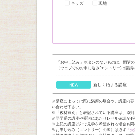
キッズ
現地
「お申し込み」ボタンのないものは、開講の
（ウェブでのお申し込み(エントリー)は開講
新しく始まる講座
NEW
※講座によっては既に満席の場合や、講座内容
い合わせ下さい。
※「教材費別」と表記されている講座は、原則
※語学系の講座や受講にあたりレベル確認が必
※上記の講座以外で見学を希望される場合も同
※お申し込み（エントリー）の際には必ず
「受