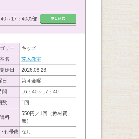
：40～17：40の部
ゴリー
キッズ
室名
茨木教室
開始日
2026.08.28
曜日
第４金曜
時間
16：40～17：40
回数
1回
550円／1回（教材費
講料
無）
・付帯費
なし