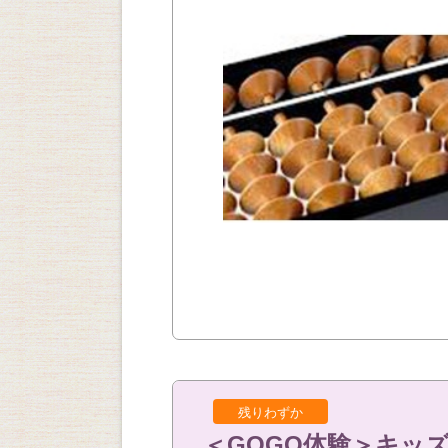
残りわずか
＜GOGO体験＞キッ