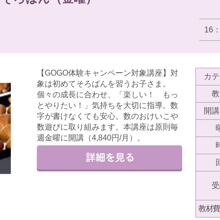
16
【GOGO体験キャンペーン対象講座】対
カテ
象は初めてそろばんを習うお子さま。
教
個々の成長に合わせ、「楽しい！ もっ
とやりたい！」気持ちを大切に指導。数
開講
字が書けなくても安心。数のおけいこや
数遊びに取り組みます。本講座は原則毎
週金曜に開講（4,840円/月）。
受
教材費