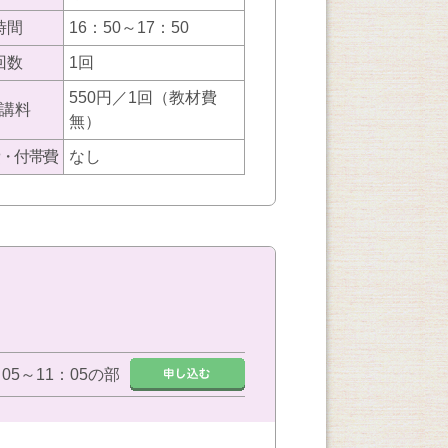
時間
16：50～17：50
回数
1回
550円／1回（教材費
講料
無）
・付帯費
なし
：05～11：05の部