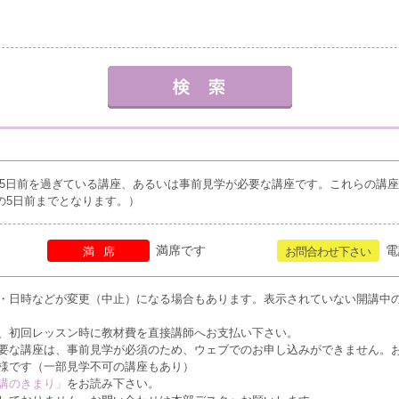
5日前を過ぎている講座、あるいは事前見学が必要な講座です。これらの講
の5日前までとなります。）
満席です
電
満席
お問合わせ下さい
・日時などが変更（中止）になる場合もあります。表示されていない開講中
、初回レッスン時に教材費を直接講師へお支払い下さい。
要な講座は、事前見学が必須のため、ウェブでのお申し込みができません。
様です（一部見学不可の講座もあり）
講のきまり」
をお読み下さい。