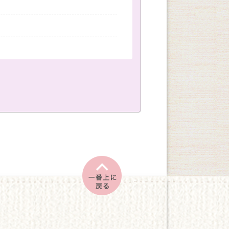
室
神戸国際会館教室
創作
文学・教養
土
日