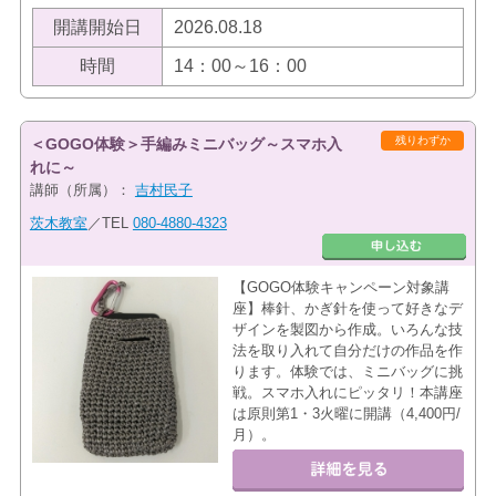
開講開始日
2026.08.18
時間
14：00～16：00
残りわずか
＜GOGO体験＞手編みミニバッグ～スマホ入
れに～
講師（所属）：
吉村民子
茨木教室
／TEL
080-4880-4323
【GOGO体験キャンペーン対象講
座】棒針、かぎ針を使って好きなデ
ザインを製図から作成。いろんな技
法を取り入れて自分だけの作品を作
ります。体験では、ミニバッグに挑
戦。スマホ入れにピッタリ！本講座
は原則第1・3火曜に開講（4,400円/
月）。