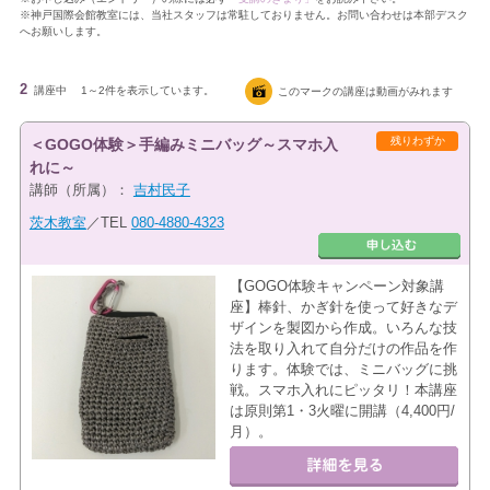
※神戸国際会館教室には、当社スタッフは常駐しておりません。お問い合わせは本部デスク
へお願いします。
2
講座中
1～2件を表示しています。
このマークの講座は動画がみれます
残りわずか
＜GOGO体験＞手編みミニバッグ～スマホ入
れに～
講師（所属）：
吉村民子
茨木教室
／TEL
080-4880-4323
【GOGO体験キャンペーン対象講
座】棒針、かぎ針を使って好きなデ
ザインを製図から作成。いろんな技
法を取り入れて自分だけの作品を作
ります。体験では、ミニバッグに挑
戦。スマホ入れにピッタリ！本講座
は原則第1・3火曜に開講（4,400円/
月）。