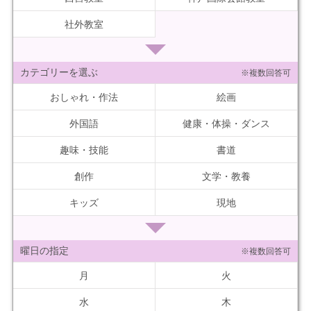
社外教室
カテゴリーを選ぶ
※複数回答可
おしゃれ・作法
絵画
外国語
健康・体操・ダンス
趣味・技能
書道
創作
文学・教養
キッズ
現地
曜日の指定
※複数回答可
月
火
水
木