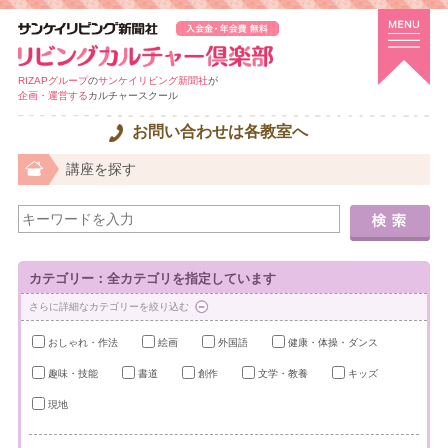
RIZAPグループ
の
サンケイリビング新聞社
が
企画・運営する
カルチャースクール
お問い合わせは各教室へ
講座を探す
カテゴリー：全カテゴリを指定しています
さらに詳細なカテゴリーを絞り込む
おしゃれ・作法
絵画
外国語
健康・体操・ダンス
趣味・技能
書道
創作
文学・教養
キッズ
現地