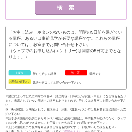
「お申し込み」ボタンのないものは、開講の5日前を過ぎてい
る講座、あるいは事前見学が必要な講座です。これらの講座
については、教室までお問い合わせ下さい。
（ウェブでのお申し込み(エントリー)は開講の5日前までとな
ります。）
NEW
満席
新しく始まる講座
満席です
お問合わせ下さい
電話か窓口にてお問い合わせ下さい。
※講座によっては既に満席の場合や、講座内容・日時などが変更（中止）になる場合もあり
ます。表示されていない開講中の講座もありますので、詳しくは各教室にお問い合わせ下さ
い。
※「教材費別」と表記されている講座は、原則、初回レッスン時に教材費を直接講師へお支
払い下さい。
※語学系の講座や受講にあたりレベル確認が必要な講座は、事前見学が必須のため、ウェブ
でのお申し込みができません。お手数ですが各教室までお問い合わせ下さい。
※上記の講座以外で見学を希望される場合も同様です（一部見学不可の講座もあり）
※お申し込み（エントリー）の際には必ず
「受講のきまり」
をお読み下さい。