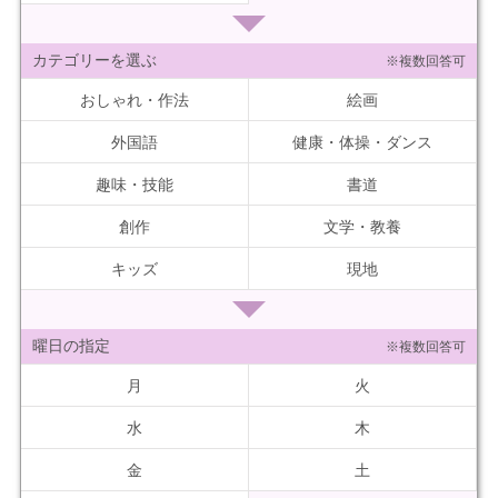
カテゴリーを選ぶ
※複数回答可
おしゃれ・作法
絵画
外国語
健康・体操・ダンス
趣味・技能
書道
創作
文学・教養
キッズ
現地
曜日の指定
※複数回答可
月
火
水
木
金
土