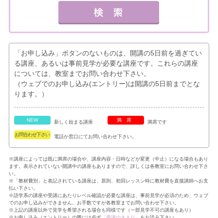
「お申し込み」ボタンのないものは、開講の5日前を過ぎてい
る講座、あるいは事前見学が必要な講座です。これらの講座
については、教室までお問い合わせ下さい。
（ウェブでのお申し込み(エントリー)は開講の5日前までとな
ります。）
NEW
満席
新しく始まる講座
満席です
お問合わせ下さい
電話か窓口にてお問い合わせ下さい。
※講座によっては既に満席の場合や、講座内容・日時などが変更（中止）になる場合もあり
ます。表示されていない開講中の講座もありますので、詳しくは各教室にお問い合わせ下さ
い。
※「教材費別」と表記されている講座は、原則、初回レッスン時に教材費を直接講師へお支
払い下さい。
※語学系の講座や受講にあたりレベル確認が必要な講座は、事前見学が必須のため、ウェブ
でのお申し込みができません。お手数ですが各教室までお問い合わせ下さい。
※上記の講座以外で見学を希望される場合も同様です（一部見学不可の講座もあり）
※お申し込み（エントリー）の際には必ず
「受講のきまり」
をお読み下さい。