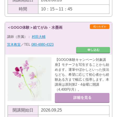
時間
10：15～11：45
残りわずか
＜GOGO体験＞絵てがみ・水墨画
講師（所属）：
村田大輔
茨木教室
／TEL
080-4880-4323
【GOGO体験キャンペーン対象講
座】モチーフを写生することから始
めます。運筆やぼかしといった技法
なども、希望に応じて初心者から経
験ある方まで幅広く指導します。本
講座は原則第2・4金曜に開講
（4,400円/月）。
開講開始日
2026.09.25