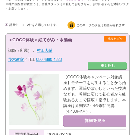
※神戸国際会館教室には、当社スタッフは常駐しておりません。お問い合わせは本部デスク
へお願いします。
2
講座中
1～2件を表示しています。
このマークの講座は動画がみれます
残りわずか
＜GOGO体験＞絵てがみ・水墨画
講師（所属）：
村田大輔
茨木教室
／TEL
080-4880-4323
【GOGO体験キャンペーン対象講
座】モチーフを写生することから始
めます。運筆やぼかしといった技法
なども、希望に応じて初心者から経
験ある方まで幅広く指導します。本
講座は原則第2・4金曜に開講
（4,400円/月）。
開講開始日
2026.08.28