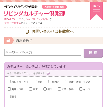
RIZAPグループ
の
サンケイリビング新聞社
が
企画・運営する
カルチャースクール
お問い合わせは各教室へ
講座を探す
カテゴリー：全カテゴリを指定しています
さらに詳細なカテゴリーを絞り込む
おしゃれ・作法
絵画
外国語
健康・体操・ダンス
趣味・技能
書道
創作
文学・教養
キッズ
現地