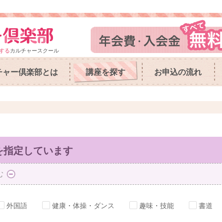
する
カルチャースクール
チャー倶楽部とは
講座を探す
お申込の流れ
を指定しています
む
外国語
健康・体操・ダンス
趣味・技能
書道