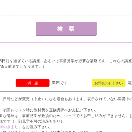
5日前を過ぎている講座、あるいは事前見学が必要な講座です。これらの講
の5日前までとなります。）
満席です
電
満席
お問合わせ下さい
・日時などが変更（中止）になる場合もあります。表示されていない開講中
、初回レッスン時に教材費を直接講師へお支払い下さい。
要な講座は、事前見学が必須のため、ウェブでのお申し込みができません。
様です（一部見学不可の講座もあり）
講のきまり」
をお読み下さい。