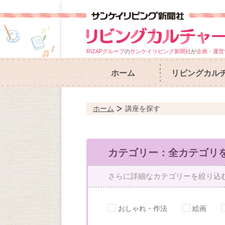
RIZAPグループ
の
サンケイリビング新聞社
が
企画・運営
ホーム
リビングカル
ホーム
講座を探す
カテゴリー：全カテゴリ
さらに詳細なカテゴリーを絞り込
おしゃれ・作法
絵画