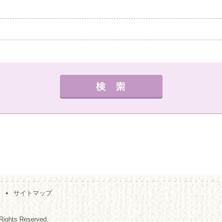
中教室
高槻教室
茨木教室
枚方教室
西宮教
外国語
健康・体操・ダンス
趣味・技能
書道
曜日の指定
サイトマップ
夜の部
月
火
水
木
金
（※複数回答可）
Rights Reserved.