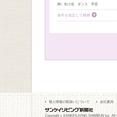
例）生け花 ダンス 手芸
条件を指定して検索
教室を選ぶ
すべて
梅田教室
豊
社外教室
カテゴリーを選ぶ
おしゃれ・作法
絵画
キッズ
現地
（※複数回答可）
開始時間の指定
個人情報の取扱いについて
会社案内
午前の部
午後の部
（※複数回答可）
Copyright c SANKEILIVING SHIMBUN Inc. All 