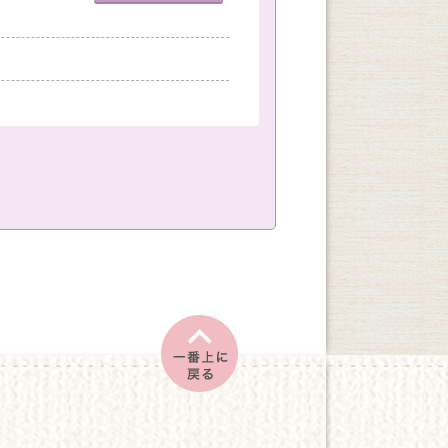
室
神戸国際会館教室
創作
文学・教養
土
日