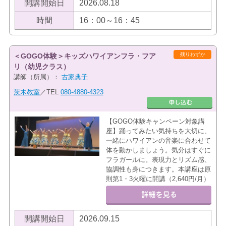
開講開始日
2026.08.18
時間
16：00～16：45
残りわずか
＜GOGO体験＞キッズハワイアンフラ・フア
リ（幼児クラス）
講師（所属）：
古家典子
茨木教室
／TEL
080-4880-4323
【GOGO体験キャンペーン対象講
座】踊ってみたい気持ちを大切に、
一緒にハワイアンの音楽に合わせて
体を動かしましょう。気分はすぐに
フラガールに。表現力とリズム感、
協調性も身につきます。本講座は原
則第1・3火曜に開講（2,640円/月）
開講開始日
2026.09.15