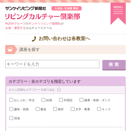
RIZAPグループ
の
サンケイリビング新聞社
が
企画・運営する
カルチャースクール
お問い合わせは各教室へ
講座を探す
カテゴリー：全カテゴリを指定しています
さらに詳細なカテゴリーを絞り込む
おしゃれ・作法
絵画
外国語
健康・体操・ダンス
趣味・技能
書道
創作
文学・教養
キッズ
現地