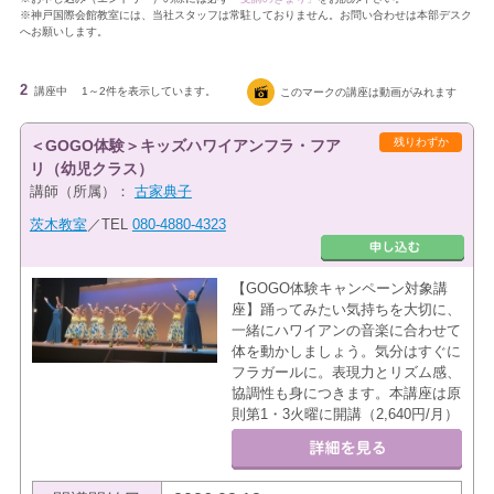
※神戸国際会館教室には、当社スタッフは常駐しておりません。お問い合わせは本部デスク
へお願いします。
2
講座中
1～2件を表示しています。
このマークの講座は動画がみれます
残りわずか
＜GOGO体験＞キッズハワイアンフラ・フア
リ（幼児クラス）
講師（所属）：
古家典子
茨木教室
／TEL
080-4880-4323
【GOGO体験キャンペーン対象講
座】踊ってみたい気持ちを大切に、
一緒にハワイアンの音楽に合わせて
体を動かしましょう。気分はすぐに
フラガールに。表現力とリズム感、
協調性も身につきます。本講座は原
則第1・3火曜に開講（2,640円/月）