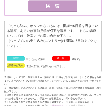
「お申し込み」ボタンのないものは、開講の5日前を過ぎてい
る講座、あるいは事前見学が必要な講座です。これらの講座
については、教室までお問い合わせ下さい。
（ウェブでのお申し込み(エントリー)は開講の5日前までとな
ります。）
NEW
満席
新しく始まる講座
満席です
お問合わせ下さい
電話か窓口にてお問い合わせ下さい。
※講座によっては既に満席の場合や、講座内容・日時などが変更（中止）になる場合もあり
ます。表示されていない開講中の講座もありますので、詳しくは各教室にお問い合わせ下さ
い。
※「教材費別」と表記されている講座は、原則、初回レッスン時に教材費を直接講師へお支
払い下さい。
※語学系の講座や受講にあたりレベル確認が必要な講座は、事前見学が必須のため、ウェブ
でのお申し込みができません。お手数ですが各教室までお問い合わせ下さい。
※上記の講座以外で見学を希望される場合も同様です（一部見学不可の講座もあり）
※お申し込み（エントリー）の際には必ず
「受講のきまり」
をお読み下さい。