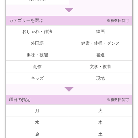
カテゴリーを選ぶ
※複数回答可
おしゃれ・作法
絵画
外国語
健康・体操・ダンス
趣味・技能
書道
創作
文学・教養
キッズ
現地
曜日の指定
※複数回答可
月
火
水
木
金
土