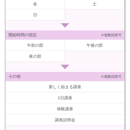
金
土
日
開始時間の指定
※複数回答可
午前の部
午後の部
夜の部
その他
※複数回答可
新しく始まる講座
1日講座
体験講座
講座説明会