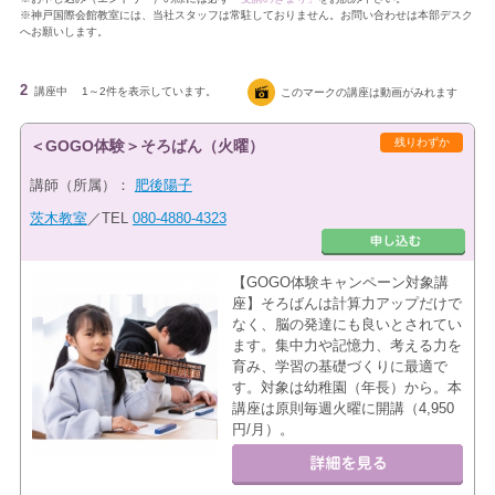
※神戸国際会館教室には、当社スタッフは常駐しておりません。お問い合わせは本部デスク
へお願いします。
2
講座中
1～2件を表示しています。
このマークの講座は動画がみれます
残りわずか
＜GOGO体験＞そろばん（火曜）
講師（所属）：
肥後陽子
茨木教室
／TEL
080-4880-4323
【GOGO体験キャンペーン対象講
座】そろばんは計算力アップだけで
なく、脳の発達にも良いとされてい
ます。集中力や記憶力、考える力を
育み、学習の基礎づくりに最適で
す。対象は幼稚園（年長）から。本
講座は原則毎週火曜に開講（4,950
円/月）。