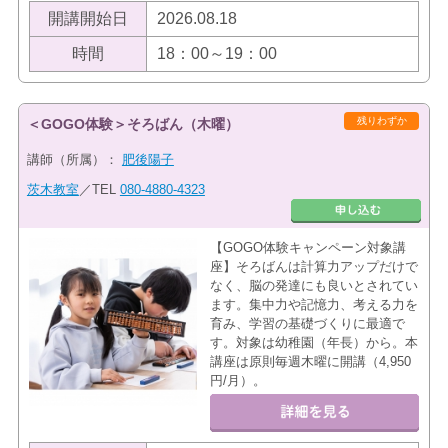
開講開始日
2026.08.18
時間
18：00～19：00
残りわずか
＜GOGO体験＞そろばん（木曜）
講師（所属）：
肥後陽子
茨木教室
／TEL
080-4880-4323
【GOGO体験キャンペーン対象講
座】そろばんは計算力アップだけで
なく、脳の発達にも良いとされてい
ます。集中力や記憶力、考える力を
育み、学習の基礎づくりに最適で
す。対象は幼稚園（年長）から。本
講座は原則毎週木曜に開講（4,950
円/月）。