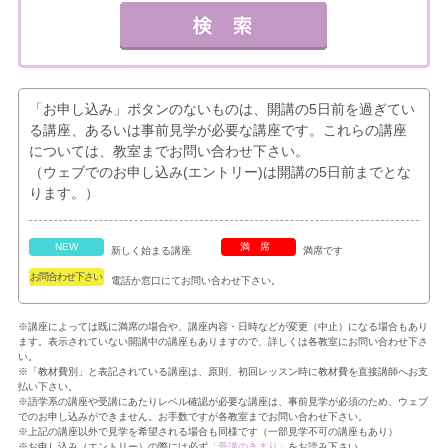
「お申し込み」ボタンのないものは、開講の5日前を過ぎてい
る講座、あるいは事前見学が必要な講座です。これらの講座
については、教室までお問い合わせ下さい。
（ウェブでのお申し込み(エントリー)は開講の5日前までとな
ります。）
NEW
満席
新しく始まる講座
満席です
お問合わせ下さい
電話か窓口にてお問い合わせ下さい。
※講座によっては既に満席の場合や、講座内容・日時などが変更（中止）になる場合もあり
ます。表示されていない開講中の講座もありますので、詳しくは各教室にお問い合わせ下さ
い。
※「教材費別」と表記されている講座は、原則、初回レッスン時に教材費を直接講師へお支
払い下さい。
※語学系の講座や受講にあたりレベル確認が必要な講座は、事前見学が必須のため、ウェブ
でのお申し込みができません。お手数ですが各教室までお問い合わせ下さい。
※上記の講座以外で見学を希望される場合も同様です（一部見学不可の講座もあり）
※お申し込み（エントリー）の際には必ず
「受講のきまり」
をお読み下さい。