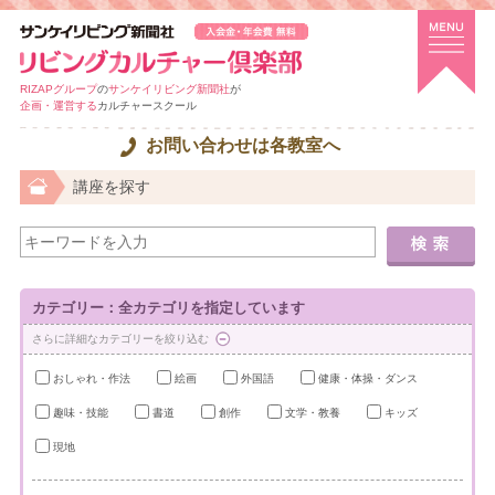
RIZAPグループ
の
サンケイリビング新聞社
が
企画・運営する
カルチャースクール
お問い合わせは各教室へ
講座を探す
カテゴリー：全カテゴリを指定しています
さらに詳細なカテゴリーを絞り込む
おしゃれ・作法
絵画
外国語
健康・体操・ダンス
趣味・技能
書道
創作
文学・教養
キッズ
現地