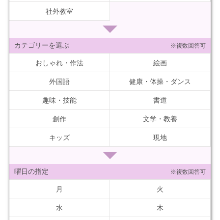
社外教室
カテゴリーを選ぶ
※複数回答可
おしゃれ・作法
絵画
外国語
健康・体操・ダンス
趣味・技能
書道
創作
文学・教養
キッズ
現地
曜日の指定
※複数回答可
月
火
水
木