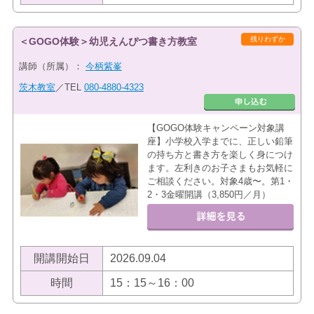
残りわずか
＜GOGO体験＞幼児えんぴつ書き方教室
講師（所属）：
今柄紫峯
茨木教室
／TEL
080-4880-4323
【GOGO体験キャンペーン対象講
座】小学校入学までに、正しい鉛筆
の持ち方と書き方を楽しく身につけ
ます。左利きのお子さまもお気軽に
ご相談ください。対象4歳〜。第1・
2・3金曜開講（3,850円／月）
開講開始日
2026.09.04
時間
15：15～16：00