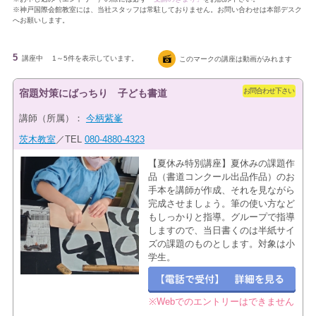
※神戸国際会館教室には、当社スタッフは常駐しておりません。お問い合わせは本部デスク
へお願いします。
5
講座中
1～5件を表示しています。
このマークの講座は動画がみれます
お問合わせ下さい
宿題対策にばっちり 子ども書道
講師（所属）：
今柄紫峯
茨木教室
／TEL
080-4880-4323
【夏休み特別講座】夏休みの課題作
品（書道コンクール出品作品）のお
手本を講師が作成、それを見ながら
完成させましょう。筆の使い方など
もしっかりと指導。グループで指導
しますので、当日書くのは半紙サイ
ズの課題のものとします。対象は小
学生。
※Webでのエントリーはできません