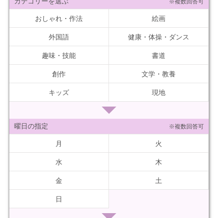
カテゴリーを選ぶ
※複数回答可
おしゃれ・作法
絵画
外国語
健康・体操・ダンス
趣味・技能
書道
創作
文学・教養
キッズ
現地
曜日の指定
※複数回答可
月
火
水
木
金
土
日