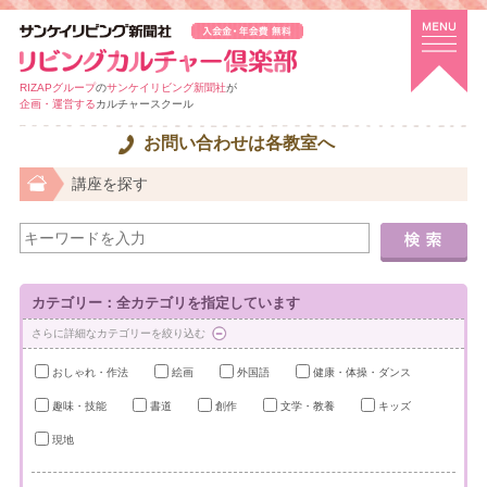
RIZAPグループ
の
サンケイリビング新聞社
が
企画・運営する
カルチャースクール
お問い合わせは各教室へ
講座を探す
カテゴリー：全カテゴリを指定しています
さらに詳細なカテゴリーを絞り込む
おしゃれ・作法
絵画
外国語
健康・体操・ダンス
趣味・技能
書道
創作
文学・教養
キッズ
現地