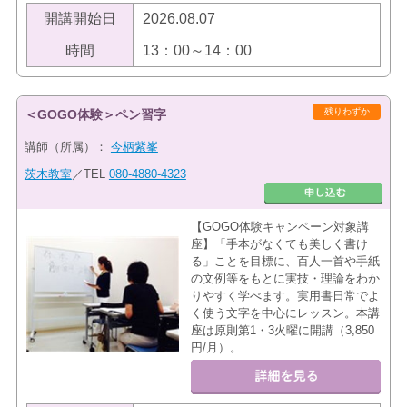
開講開始日
2026.08.07
時間
13：00～14：00
残りわずか
＜GOGO体験＞ペン習字
講師（所属）：
今柄紫峯
茨木教室
／TEL
080-4880-4323
【GOGO体験キャンペーン対象講
座】「手本がなくても美しく書け
る」ことを目標に、百人一首や手紙
の文例等をもとに実技・理論をわか
りやすく学べます。実用書日常でよ
く使う文字を中心にレッスン。本講
座は原則第1・3火曜に開講（3,850
円/月）。