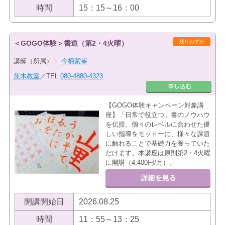
時間
15：15～16：00
残りわずか
＜GOGO体験＞書道（第2・4火曜）
講師（所属）：
今柄紫峯
茨木教室
／TEL
080-4880-4323
【GOGO体験キャンペーン対象講
座】「日常で役立つ」書のノウハウ
を伝授。個々のレベルに合わせた優
しい指導をモットーに、様々な課題
に触れることで基礎力を養っていた
だけます。本講座は原則第2・4火曜
に開講（4,400円/月）。
開講開始日
2026.08.25
時間
11：55～13：25