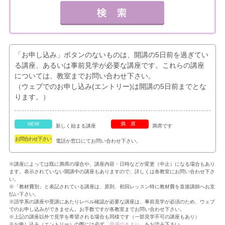
「お申し込み」ボタンのないものは、開講の5日前を過ぎてい
る講座、あるいは事前見学が必要な講座です。これらの講座
については、教室までお問い合わせ下さい。
（ウェブでのお申し込み(エントリー)は開講の5日前までとな
ります。）
NEW
満席
新しく始まる講座
満席です
お問合わせ下さい
電話か窓口にてお問い合わせ下さい。
※講座によっては既に満席の場合や、講座内容・日時などが変更（中止）になる場合もあり
ます。表示されていない開講中の講座もありますので、詳しくは各教室にお問い合わせ下さ
い。
※「教材費別」と表記されている講座は、原則、初回レッスン時に教材費を直接講師へお支
払い下さい。
※語学系の講座や受講にあたりレベル確認が必要な講座は、事前見学が必須のため、ウェブ
でのお申し込みができません。お手数ですが各教室までお問い合わせ下さい。
※上記の講座以外で見学を希望される場合も同様です（一部見学不可の講座もあり）
※お申し込み（エントリー）の際には必ず
「受講のきまり」
をお読み下さい。