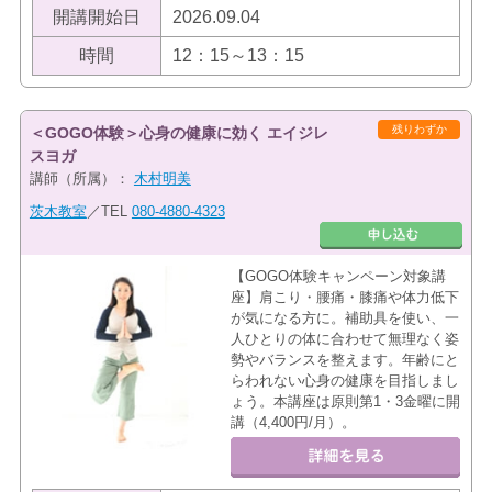
開講開始日
2026.09.04
時間
12：15～13：15
残りわずか
＜GOGO体験＞心身の健康に効く エイジレ
スヨガ
講師（所属）：
木村明美
茨木教室
／TEL
080-4880-4323
【GOGO体験キャンペーン対象講
座】肩こり・腰痛・膝痛や体力低下
が気になる方に。補助具を使い、一
人ひとりの体に合わせて無理なく姿
勢やバランスを整えます。年齢にと
らわれない心身の健康を目指しまし
ょう。本講座は原則第1・3金曜に開
講（4,400円/月）。