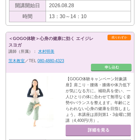
開講開始日
2026.08.28
時間
13：30～14：10
残りわずか
＜GOGO体験＞心身の健康に効く エイジレ
スヨガ
講師（所属）：
木村明美
茨木教室
／TEL
080-4880-4323
【GOGO体験キャンペーン対象講
座】肩こり・腰痛・膝痛や体力低下
が気になる方に。補助具を使い、一
人ひとりの体に合わせて無理なく姿
勢やバランスを整えます。年齢にと
らわれない心身の健康を目指しまし
ょう。本講座は原則第1・3金曜に開
講（4,400円/月）。