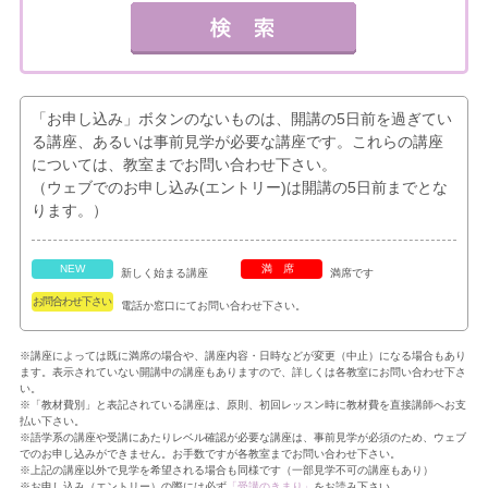
「お申し込み」ボタンのないものは、開講の5日前を過ぎてい
る講座、あるいは事前見学が必要な講座です。これらの講座
については、教室までお問い合わせ下さい。
（ウェブでのお申し込み(エントリー)は開講の5日前までとな
ります。）
NEW
満席
新しく始まる講座
満席です
お問合わせ下さい
電話か窓口にてお問い合わせ下さい。
※講座によっては既に満席の場合や、講座内容・日時などが変更（中止）になる場合もあり
ます。表示されていない開講中の講座もありますので、詳しくは各教室にお問い合わせ下さ
い。
※「教材費別」と表記されている講座は、原則、初回レッスン時に教材費を直接講師へお支
払い下さい。
※語学系の講座や受講にあたりレベル確認が必要な講座は、事前見学が必須のため、ウェブ
でのお申し込みができません。お手数ですが各教室までお問い合わせ下さい。
※上記の講座以外で見学を希望される場合も同様です（一部見学不可の講座もあり）
※お申し込み（エントリー）の際には必ず
「受講のきまり」
をお読み下さい。