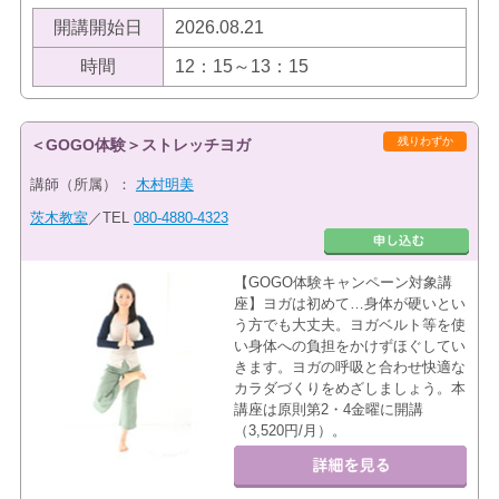
開講開始日
2026.08.21
時間
12：15～13：15
残りわずか
＜GOGO体験＞ストレッチヨガ
講師（所属）：
木村明美
茨木教室
／TEL
080-4880-4323
【GOGO体験キャンペーン対象講
座】ヨガは初めて…身体が硬いとい
う方でも大丈夫。ヨガベルト等を使
い身体への負担をかけずほぐしてい
きます。ヨガの呼吸と合わせ快適な
カラダづくりをめざしましょう。本
講座は原則第2・4金曜に開講
（3,520円/月）。