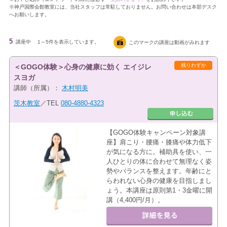
※神戸国際会館教室には、当社スタッフは常駐しておりません。お問い合わせは本部デスク
へお願いします。
5
講座中
1～5件を表示しています。
このマークの講座は動画がみれます
残りわずか
＜GOGO体験＞心身の健康に効く エイジレ
スヨガ
講師（所属）：
木村明美
茨木教室
／TEL
080-4880-4323
【GOGO体験キャンペーン対象講
座】肩こり・腰痛・膝痛や体力低下
が気になる方に。補助具を使い、一
人ひとりの体に合わせて無理なく姿
勢やバランスを整えます。年齢にと
らわれない心身の健康を目指しまし
ょう。本講座は原則第1・3金曜に開
講（4,400円/月）。