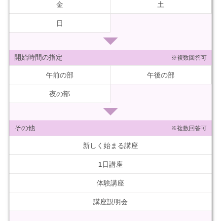
金
土
日
開始時間の指定
※複数回答可
午前の部
午後の部
夜の部
その他
※複数回答可
新しく始まる講座
1日講座
体験講座
講座説明会