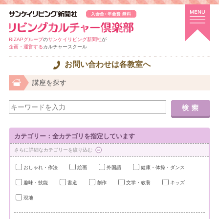
RIZAPグループ
の
サンケイリビング新聞社
が
企画・運営する
カルチャースクール
お問い合わせは各教室へ
講座を探す
カテゴリー：全カテゴリを指定しています
さらに詳細なカテゴリーを絞り込む
おしゃれ・作法
絵画
外国語
健康・体操・ダンス
趣味・技能
書道
創作
文学・教養
キッズ
現地