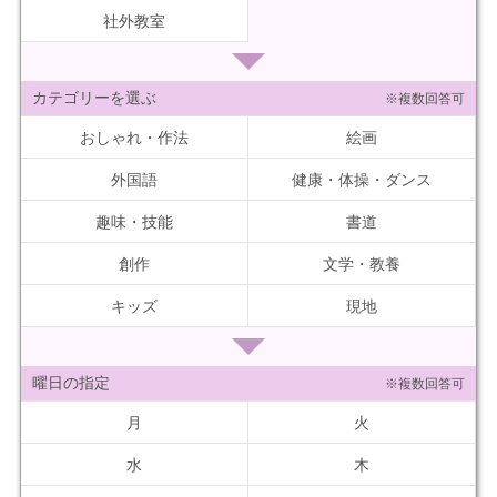
社外教室
カテゴリーを選ぶ
※複数回答可
おしゃれ・作法
絵画
外国語
健康・体操・ダンス
趣味・技能
書道
創作
文学・教養
キッズ
現地
曜日の指定
※複数回答可
月
火
水
木