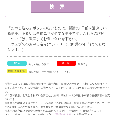
「お申し込み」ボタンのないものは、開講の5日前を過ぎてい
る講座、あるいは事前見学が必要な講座です。これらの講座
については、教室までお問い合わせ下さい。
（ウェブでのお申し込み(エントリー)は開講の5日前までとな
ります。）
NEW
満席
新しく始まる講座
満席です
お問合わせ下さい
電話か窓口にてお問い合わせ下さい。
※講座によっては既に満席の場合や、講座内容・日時などが変更（中止）になる場合もあり
ます。表示されていない開講中の講座もありますので、詳しくは各教室にお問い合わせ下さ
い。
※「教材費別」と表記されている講座は、原則、初回レッスン時に教材費を直接講師へお支
払い下さい。
※語学系の講座や受講にあたりレベル確認が必要な講座は、事前見学が必須のため、ウェブ
でのお申し込みができません。お手数ですが各教室までお問い合わせ下さい。
※上記の講座以外で見学を希望される場合も同様です（一部見学不可の講座もあり）
※お申し込み（エントリー）の際には必ず
「受講のきまり」
をお読み下さい。