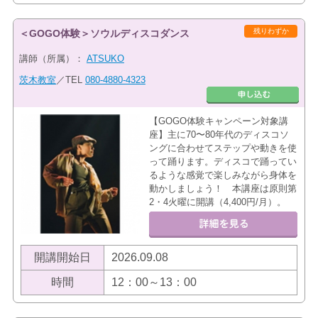
残りわずか
＜GOGO体験＞ソウルディスコダンス
講師（所属）：
ATSUKO
茨木教室
／TEL
080-4880-4323
【GOGO体験キャンペーン対象講
座】主に70〜80年代のディスコソ
ングに合わせてステップや動きを使
って踊ります。ディスコで踊ってい
るような感覚で楽しみながら身体を
動かしましょう！ 本講座は原則第
2・4火曜に開講（4,400円/月）。
開講開始日
2026.09.08
時間
12：00～13：00