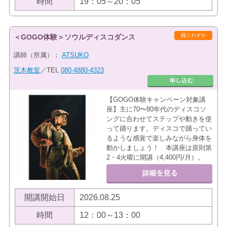
時間
19：05～20：05
残りわずか
＜GOGO体験＞ソウルディスコダンス
講師（所属）：
ATSUKO
茨木教室
／TEL
080-4880-4323
【GOGO体験キャンペーン対象講
座】主に70〜80年代のディスコソ
ングに合わせてステップや動きを使
って踊ります。ディスコで踊ってい
るような感覚で楽しみながら身体を
動かしましょう！ 本講座は原則第
2・4火曜に開講（4,400円/月）。
開講開始日
2026.08.25
時間
12：00～13：00