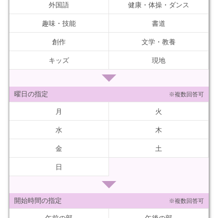
外国語
健康・体操・ダンス
趣味・技能
書道
創作
文学・教養
キッズ
現地
曜日の指定
※複数回答可
月
火
水
木
金
土
日
開始時間の指定
※複数回答可
午前の部
午後の部