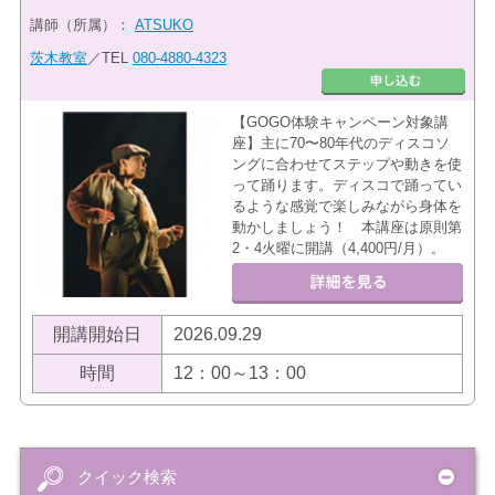
講師（所属）：
ATSUKO
茨木教室
／TEL
080-4880-4323
【GOGO体験キャンペーン対象講
座】主に70〜80年代のディスコソ
ングに合わせてステップや動きを使
って踊ります。ディスコで踊ってい
るような感覚で楽しみながら身体を
動かしましょう！ 本講座は原則第
2・4火曜に開講（4,400円/月）。
開講開始日
2026.09.29
時間
12：00～13：00
クイック検索