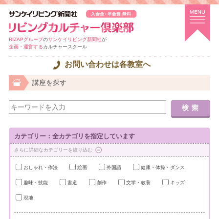
RIZAPグループ
の
サンケイリビング新聞社
が
企画・運営する
カルチャースクール
お問い合わせは各教室へ
講座を探す
カテゴリー：全カテゴリを指定しています
さらに詳細なカテゴリーを絞り込む
おしゃれ・作法
絵画
外国語
健康・体操・ダンス
趣味・技能
書道
創作
文学・教養
キッズ
現地