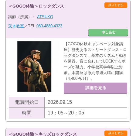
残りわずか
＜GOGO体験＞ロックダンス
講師（所属）：
ATSUKO
茨木教室
／TEL
080-4880-4323
【GOGO体験キャンペーン対象講
座】歴史あるストリートダンス・ロ
ックダンスで、基本のリズムと動き
を習得。音に合わせてLOCKするポ
ーズが魅力。小学校高学年以上対
象。本講座は原則毎週火曜に開講
（4,400円/月）。
開講開始日
2026.09.15
時間
19：05～20：05
残りわずか
＜GOGO体験＞キッズロックダンス