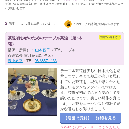
※神戸国際会館教室には、当社スタッフは常駐しておりません。お問い合わせは本部デスク
へお願いします。
2
講座中
1～2件を表示しています。
このマークの講座は動画がみれます
お問合わせ下さい
茶道初心者のためのテーブル茶道（第3木
曜）
講師（所属）：
山本智子
（JTAテーブル
茶道協会 雪月花 認定講師）
豊中教室
／TEL
06-6857-1133
テーブル茶道は美しい日本文化を継
承しつつ、今まで敷居が高いと思わ
れていた茶道を、現代の形に合わせ
新しいモダンなスタイルで学びま
す。茶道が初めての方も安心して受
講いただけます。美しい所作を身に
つけ、お茶をエッセンスに優雅で豊
かな暮らしを彩りましょう！
※Webでのエントリーはできません