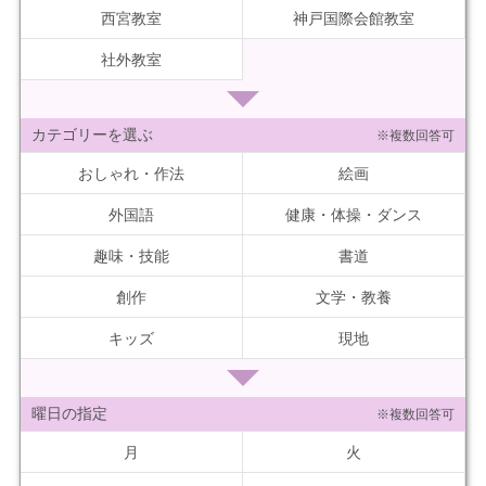
西宮教室
神戸国際会館教室
社外教室
カテゴリーを選ぶ
※複数回答可
おしゃれ・作法
絵画
外国語
健康・体操・ダンス
趣味・技能
書道
創作
文学・教養
キッズ
現地
曜日の指定
※複数回答可
月
火