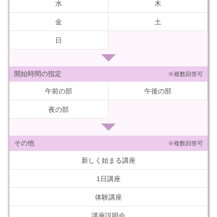
水
木
金
土
日
開始時間の指定
※複数回答可
午前の部
午後の部
夜の部
その他
※複数回答可
新しく始まる講座
1日講座
体験講座
講座説明会