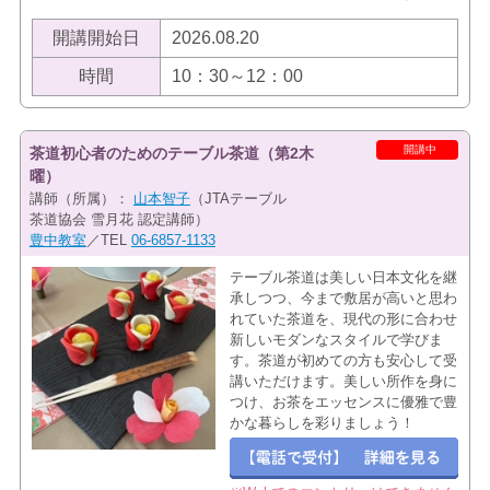
開講開始日
2026.08.20
時間
10：30～12：00
開講中
茶道初心者のためのテーブル茶道（第2木
曜）
講師（所属）：
山本智子
（JTAテーブル
茶道協会 雪月花 認定講師）
豊中教室
／TEL
06-6857-1133
テーブル茶道は美しい日本文化を継
承しつつ、今まで敷居が高いと思わ
れていた茶道を、現代の形に合わせ
新しいモダンなスタイルで学びま
す。茶道が初めての方も安心して受
講いただけます。美しい所作を身に
つけ、お茶をエッセンスに優雅で豊
かな暮らしを彩りましょう！