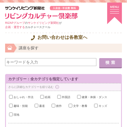
RIZAPグループ
の
サンケイリビング新聞社
が
企画・運営する
カルチャースクール
お問い合わせは各教室へ
講座を探す
カテゴリー：全カテゴリを指定しています
さらに詳細なカテゴリーを絞り込む
おしゃれ・作法
絵画
外国語
健康・体操・ダンス
趣味・技能
書道
創作
文学・教養
キッズ
現地