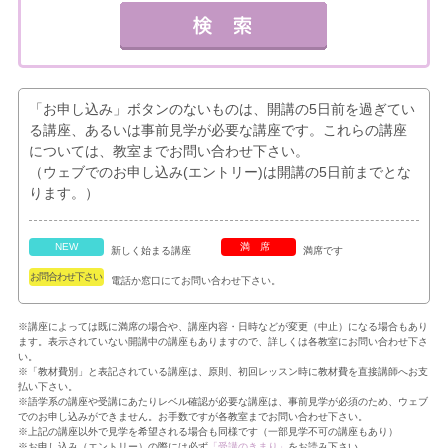
「お申し込み」ボタンのないものは、開講の5日前を過ぎてい
る講座、あるいは事前見学が必要な講座です。これらの講座
については、教室までお問い合わせ下さい。
（ウェブでのお申し込み(エントリー)は開講の5日前までとな
ります。）
NEW
満席
新しく始まる講座
満席です
お問合わせ下さい
電話か窓口にてお問い合わせ下さい。
※講座によっては既に満席の場合や、講座内容・日時などが変更（中止）になる場合もあり
ます。表示されていない開講中の講座もありますので、詳しくは各教室にお問い合わせ下さ
い。
※「教材費別」と表記されている講座は、原則、初回レッスン時に教材費を直接講師へお支
払い下さい。
※語学系の講座や受講にあたりレベル確認が必要な講座は、事前見学が必須のため、ウェブ
でのお申し込みができません。お手数ですが各教室までお問い合わせ下さい。
※上記の講座以外で見学を希望される場合も同様です（一部見学不可の講座もあり）
※お申し込み（エントリー）の際には必ず
「受講のきまり」
をお読み下さい。