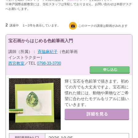
※神戸国際会館教室には、当社スタッフは常駐しておりません。お問い合わせは本部デスク
へお願いします。
2
講座中
1～2件を表示しています。
このマークの講座は動画がみれます
宝石画からはじめる色鉛筆画入門
講師（所属）：
斉脇麻紀子
（色鉛筆画
インストラクター）
西宮教室
／TEL
0798-33-3700
輝く宝石を色鉛筆で描きます。初め
ての方でも大丈夫ですよ。宝石画に
慣れた後には、動物や果物などご希
望に合わせたモデルをリアルに描い
ていきます。