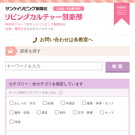
RIZAPグループ
の
サンケイリビング新聞社
が
企画・運営する
カルチャースクール
お問い合わせは各教室へ
講座を探す
カテゴリー：全カテゴリを指定しています
さらに詳細なカテゴリーを絞り込む
おしゃれ・作法
絵画
外国語
健康・体操・ダンス
趣味・技能
書道
創作
文学・教養
キッズ
現地