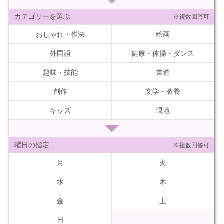
カテゴリーを選ぶ
※複数回答可
おしゃれ・作法
絵画
外国語
健康・体操・ダンス
趣味・技能
書道
創作
文学・教養
キッズ
現地
曜日の指定
※複数回答可
月
火
水
木
金
土
日