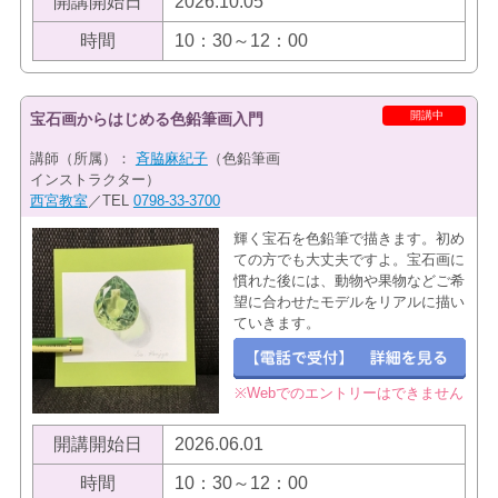
開講開始日
2026.10.05
時間
10：30～12：00
開講中
宝石画からはじめる色鉛筆画入門
講師（所属）：
斉脇麻紀子
（色鉛筆画
インストラクター）
西宮教室
／TEL
0798-33-3700
輝く宝石を色鉛筆で描きます。初め
ての方でも大丈夫ですよ。宝石画に
慣れた後には、動物や果物などご希
望に合わせたモデルをリアルに描い
ていきます。
※Webでのエントリーはできません
開講開始日
2026.06.01
時間
10：30～12：00