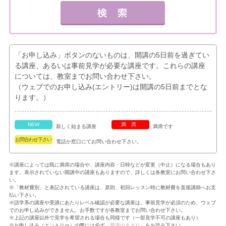
「お申し込み」ボタンのないものは、開講の5日前を過ぎてい
る講座、あるいは事前見学が必要な講座です。これらの講座
については、教室までお問い合わせ下さい。
（ウェブでのお申し込み(エントリー)は開講の5日前までとな
ります。）
NEW
満席
新しく始まる講座
満席です
お問合わせ下さい
電話か窓口にてお問い合わせ下さい。
※講座によっては既に満席の場合や、講座内容・日時などが変更（中止）になる場合もあり
ます。表示されていない開講中の講座もありますので、詳しくは各教室にお問い合わせ下さ
い。
※「教材費別」と表記されている講座は、原則、初回レッスン時に教材費を直接講師へお支
払い下さい。
※語学系の講座や受講にあたりレベル確認が必要な講座は、事前見学が必須のため、ウェブ
でのお申し込みができません。お手数ですが各教室までお問い合わせ下さい。
※上記の講座以外で見学を希望される場合も同様です（一部見学不可の講座もあり）
※お申し込み（エントリー）の際には必ず
「受講のきまり」
をお読み下さい。