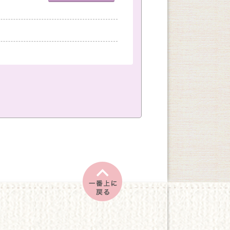
室
神戸国際会館教室
創作
文学・教養
土
日