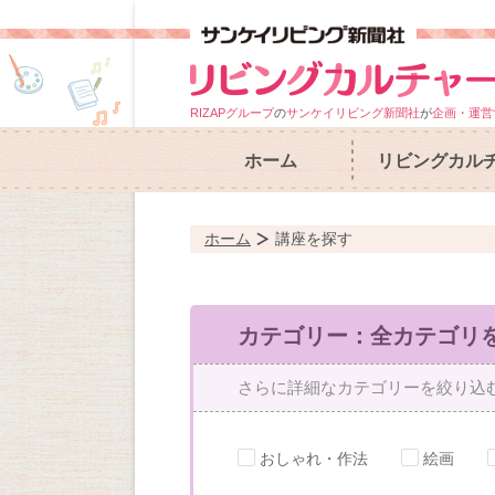
RIZAPグループ
の
サンケイリビング新聞社
が
企画・運営
ホーム
リビングカル
ホーム
講座を探す
カテゴリー：全カテゴリ
さらに詳細なカテゴリーを絞り込
おしゃれ・作法
絵画