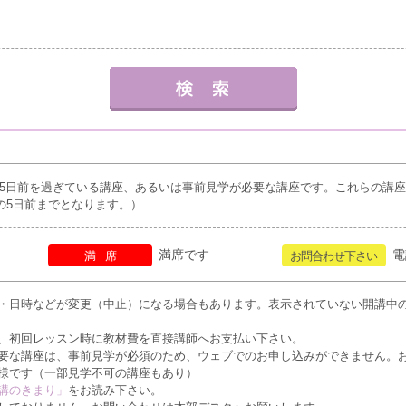
5日前を過ぎている講座、あるいは事前見学が必要な講座です。これらの講
の5日前までとなります。）
満席です
電
満席
お問合わせ下さい
・日時などが変更（中止）になる場合もあります。表示されていない開講中
、初回レッスン時に教材費を直接講師へお支払い下さい。
要な講座は、事前見学が必須のため、ウェブでのお申し込みができません。
様です（一部見学不可の講座もあり）
講のきまり」
をお読み下さい。