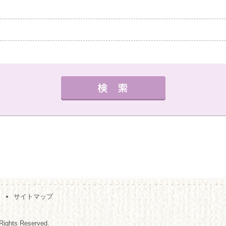
中教室
高槻教室
茨木教室
枚方教室
西宮教
外国語
健康・体操・ダンス
趣味・技能
書道
曜日の指定
サイトマップ
夜の部
月
火
水
木
金
（※複数回答可）
Rights Reserved.