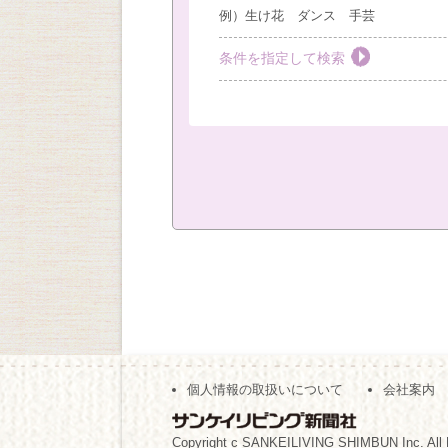
例）生け花 ダンス 手芸
条件を指定して検索
教室を選ぶ
すべて
梅田教室
豊
社外教室
カテゴリーを選ぶ
おしゃれ・作法
絵画
キッズ
現地
（※複数回答可）
開始時間の指定
個人情報の取扱いについて
会社案内
午前の部
午後の部
（※複数回答可）
Copyright c SANKEILIVING SHIMBUN Inc. All 