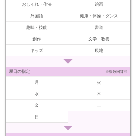
おしゃれ・作法
絵画
外国語
健康・体操・ダンス
趣味・技能
書道
創作
文学・教養
キッズ
現地
曜日の指定
※複数回答可
月
火
水
木
金
土
日