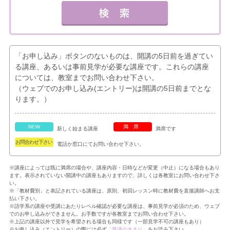
「お申し込み」ボタンのないものは、開講の5日前を過ぎてい
る講座、あるいは事前見学が必要な講座です。これらの講座
については、教室までお問い合わせ下さい。
（ウェブでのお申し込み(エントリー)は開講の5日前までとな
ります。）
NEW
満席
新しく始まる講座
満席です
お問合わせ下さい
電話か窓口にてお問い合わせ下さい。
※講座によっては既に満席の場合や、講座内容・日時などが変更（中止）になる場合もあり
ます。表示されていない開講中の講座もありますので、詳しくは各教室にお問い合わせ下さ
い。
※「教材費別」と表記されている講座は、原則、初回レッスン時に教材費を直接講師へお支
払い下さい。
※語学系の講座や受講にあたりレベル確認が必要な講座は、事前見学が必須のため、ウェブ
でのお申し込みができません。お手数ですが各教室までお問い合わせ下さい。
※上記の講座以外で見学を希望される場合も同様です（一部見学不可の講座もあり）
※お申し込み（エントリー）の際には必ず
「受講のきまり」
をお読み下さい。