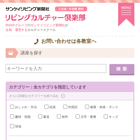
RIZAPグループ
の
サンケイリビング新聞社
が
企画・運営する
カルチャースクール
お問い合わせは各教室へ
講座を探す
カテゴリー：全カテゴリを指定しています
さらに詳細なカテゴリーを絞り込む
おしゃれ・作法
絵画
外国語
健康・体操・ダンス
趣味・技能
書道
創作
文学・教養
キッズ
現地