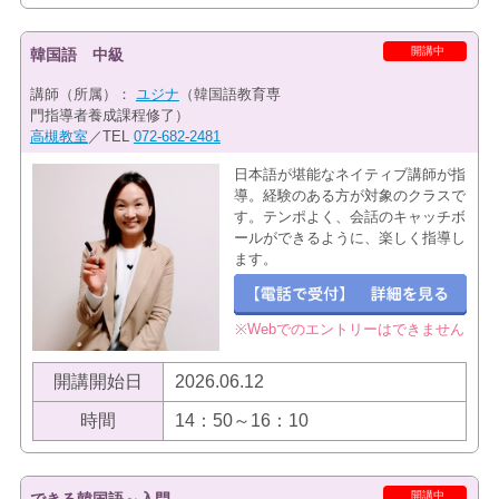
開講中
韓国語 中級
講師（所属）：
ユジナ
（韓国語教育専
門指導者養成課程修了）
高槻教室
／TEL
072-682-2481
日本語が堪能なネイティブ講師が指
導。経験のある方が対象のクラスで
す。テンポよく、会話のキャッチボ
ールができるように、楽しく指導し
ます。
※Webでのエントリーはできません
開講開始日
2026.06.12
時間
14：50～16：10
開講中
できる韓国語～入門