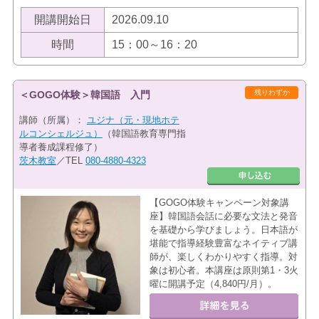
開講開始日
2026.09.10
時間
15：00～16：20
残りわずか
＜GOGO体験＞韓国語 入門
講師（所属）：
ユジナ（元・現地ホテ
ルコンシェルジュ）
（韓国語教育専門指
導者養成課程修了）
茨木教室
／TEL
080-4880-4323
【GOGO体験キャンペーン対象講
座】韓国語会話に必要な文法と発音
を基礎から学びましょう。日本語が
堪能で指導経験豊富なネイティブ講
師が、楽しくわかりやすく指導。対
象は初心者。本講座は原則第1・3火
曜に開講予定（4,840円/月）。