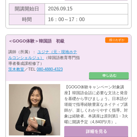
開講開始日
2026.09.15
時間
16：00～17：00
残りわずか
＜GOGO体験＞韓国語 初級
講師（所属）：
ユジナ（元・現地ホテ
ルコンシェルジュ）
（韓国語教育専門指
導者養成課程修了）
茨木教室
／TEL
080-4880-4323
【GOGO体験キャンペーン対象講
座】韓国語会話に必要な文法と発音
を基礎から学びましょう。日本語が
堪能で指導経験豊富なネイティブ講
師が、楽しくわかりやすく指導。対
象は経験者。本講座は原則第1・3火
曜に開講予定（4,840円/月）。