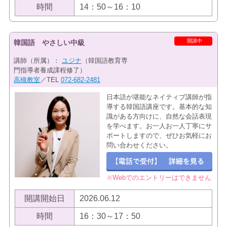
時間
14：50～16：10
開講中
韓国語 やさしい中級
講師（所属）：
ユジナ
（韓国語教育専
門指導者養成課程修了）
高槻教室
／TEL
072-682-2481
日本語が堪能なネイティブ講師が指
導する韓国語講座です。基本的な知
識がある方向けに、自然な会話表現
を学べます。お一人お一人丁寧にサ
ポートしますので、ぜひお気軽にお
問い合わせください。
※Webでのエントリーはできません
開講開始日
2026.06.12
時間
16：30～17：50