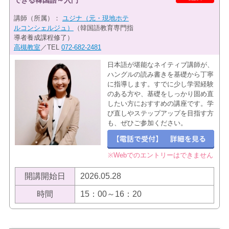
講師（所属）：
ユジナ（元・現地ホテ
ルコンシェルジュ）
（韓国語教育専門指
導者養成課程修了）
高槻教室
／TEL
072-682-2481
日本語が堪能なネイティブ講師が、
ハングルの読み書きを基礎から丁寧
に指導します。すでに少し学習経験
のある方や、基礎をしっかり固め直
したい方におすすめの講座です。学
び直しやステップアップを目指す方
も、ぜひご参加ください。
※Webでのエントリーはできません
開講開始日
2026.05.28
時間
15：00～16：20