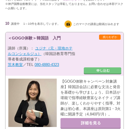
※神戸国際会館教室には、当社スタッフは常駐しておりません。お問い合わせは本部デスク
へお願いします。
10
講座中
1～10件を表示しています。
このマークの講座は動画がみれます
残りわずか
＜GOGO体験＞韓国語 入門
講師（所属）：
ユジナ（元・現地ホテ
ルコンシェルジュ）
（韓国語教育専門指
導者養成課程修了）
茨木教室
／TEL
080-4880-4323
【GOGO体験キャンペーン対象講
座】韓国語会話に必要な文法と発音
を基礎から学びましょう。日本語が
堪能で指導経験豊富なネイティブ講
師が、楽しくわかりやすく指導。対
象は初心者。本講座は原則第1・3火
曜に開講予定（4,840円/月）。