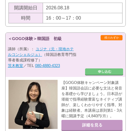
開講開始日
2026.08.18
時間
16：00～17：00
残りわずか
＜GOGO体験＞韓国語 初級
講師（所属）：
ユジナ（元・現地ホテ
ルコンシェルジュ）
（韓国語教育専門指
導者養成課程修了）
茨木教室
／TEL
080-4880-4323
【GOGO体験キャンペーン対象講
座】韓国語会話に必要な文法と発音
を基礎から学びましょう。日本語が
堪能で指導経験豊富なネイティブ講
師が、楽しくわかりやすく指導。対
象は経験者。本講座は原則第1・3火
曜に開講予定（4,840円/月）。