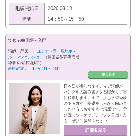
開講開始日
2026.08.18
時間
14：50～15：50
できる韓国語～入門
講師（所属）：
ユジナ（元・現地ホテ
ルコンシェルジュ）
（韓国語教育専門指
導者養成課程修了）
高槻教室
／TEL
072-682-2481
日本語が堪能なネイティブ講師が、
ハングルの読み書きを基礎から丁寧
に指導します。すでに少し学習経験
のある方や、基礎をしっかり固め直
したい方におすすめの講座です。学
び直しやステップアップを目指す方
も、ぜひご参加ください。