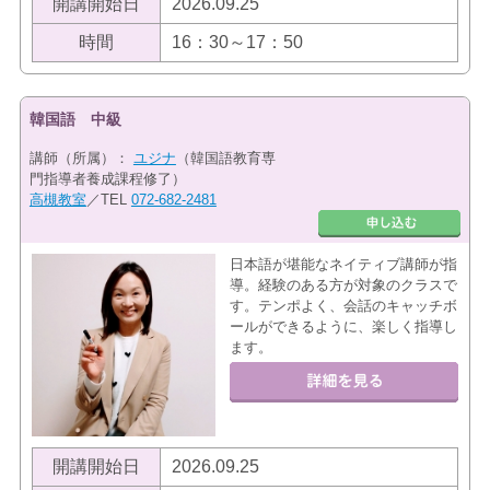
開講開始日
2026.09.25
時間
16：30～17：50
韓国語 中級
講師（所属）：
ユジナ
（韓国語教育専
門指導者養成課程修了）
高槻教室
／TEL
072-682-2481
日本語が堪能なネイティブ講師が指
導。経験のある方が対象のクラスで
す。テンポよく、会話のキャッチボ
ールができるように、楽しく指導し
ます。
開講開始日
2026.09.25