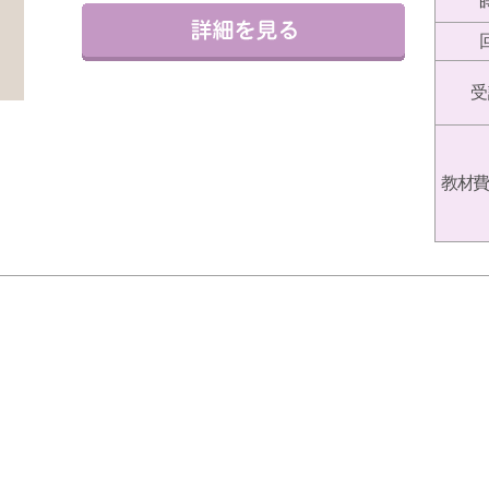
受
教材費