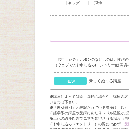
キッズ
現地
「お申し込み」ボタンのないものは、開講の
（ウェブでのお申し込み(エントリー)は開講
新しく始まる講座
NEW
※講座によっては既に満席の場合や、講座内容
い合わせ下さい。
※「教材費別」と表記されている講座は、原則
※語学系の講座や受講にあたりレベル確認が必
※上記の講座以外で見学を希望される場合も同
※お申し込み（エントリー）の際には必ず
「受