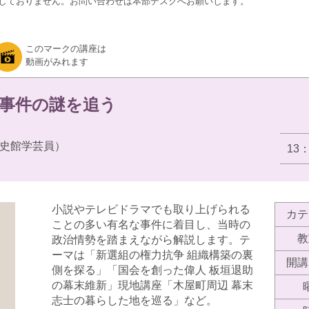
しておりません。お問い合わせは本部デスクへお願いします。
このマークの講座は
動画がみれます
事件の謎を追う
史館学芸員）
13
小説やテレビドラマでも取り上げられる
カテ
ことの多い有名な事件に着目し、当時の
教
政治情勢を踏まえながら解説します。テ
ーマは「新選組の権力抗争 組織構築の裏
開講
側を探る」「国会を創った偉人 板垣退助
の幕末維新」現地講座「木屋町周辺 幕末
志士の暮らした地を巡る」など。