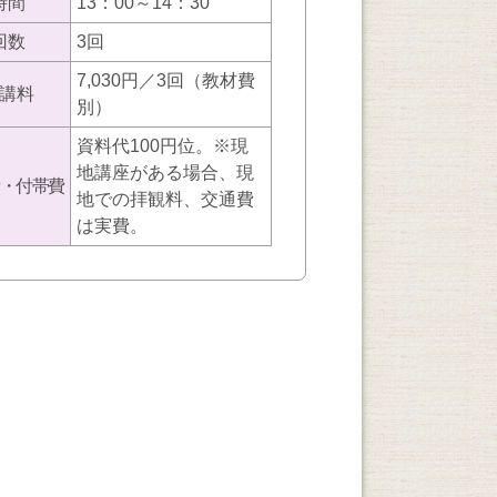
時間
13：00～14：30
回数
3回
7,030円／3回（教材費
講料
別）
資料代100円位。※現
地講座がある場合、現
・付帯費
地での拝観料、交通費
は実費。