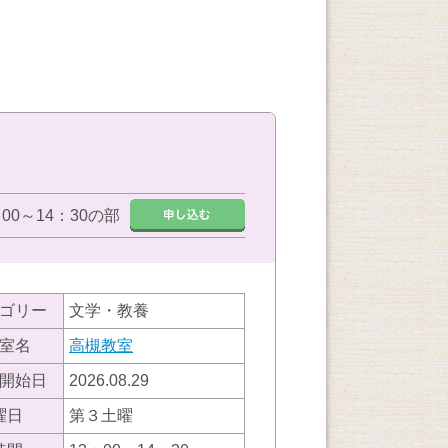
：00～14：30の部
ゴリー
文学・教養
室名
高槻教室
開始日
2026.08.29
曜日
第３土曜