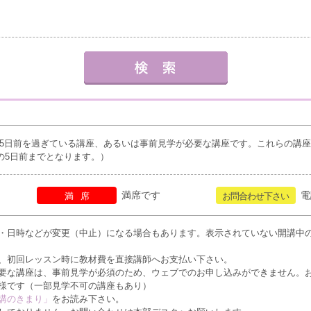
5日前を過ぎている講座、あるいは事前見学が必要な講座です。これらの講
の5日前までとなります。）
満席です
電
満席
お問合わせ下さい
・日時などが変更（中止）になる場合もあります。表示されていない開講中
、初回レッスン時に教材費を直接講師へお支払い下さい。
要な講座は、事前見学が必須のため、ウェブでのお申し込みができません。
様です（一部見学不可の講座もあり）
講のきまり」
をお読み下さい。