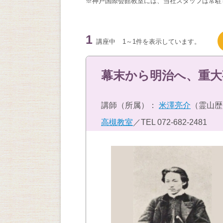
※神戸国際会館教室には、当社スタッフは常駐
1
講座中
1～1件を表示しています。
幕末から明治へ、重大
講師（所属）：
米澤亮介
（霊山歴
高槻教室
／TEL
072-682-2481