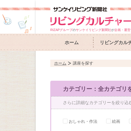
RIZAPグループ
の
サンケイリビング新聞社
が
企画・運営
ホーム
リビングカル
ホーム
講座を探す
カテゴリー：全カテゴリ
さらに詳細なカテゴリーを絞り込
おしゃれ・作法
絵画