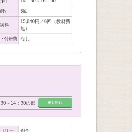
時間
14：50～16：50
回数
6回
15,840円／6回（教材費
講料
無）
・付帯費
なし
：30～14：30の部
ゴリー
創作