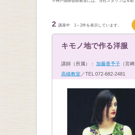
※神戸国際会館教室には、当社スタッフは常駐
2
講座中
1～2件を表示しています。
キモノ地で作る洋服
講師（所属）：
加藤香予子
（宮﨑
高槻教室
／TEL
072-682-2481