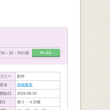
：50～16：50の部
ゴリー
創作
室名
高槻教室
開始日
2026.08.10
曜日
第２・４月曜