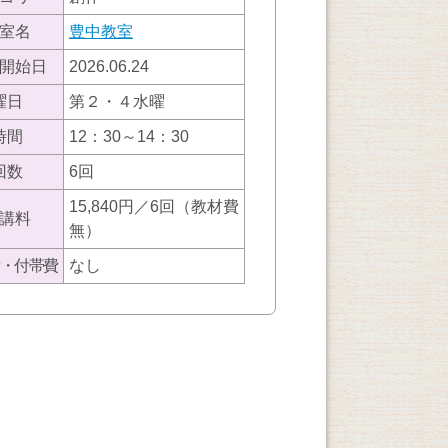
室名
豊中教室
開始日
2026.06.24
曜日
第２・４水曜
時間
12：30～14：30
回数
6回
15,840円／6回（教材費
講料
無）
・付帯費
なし