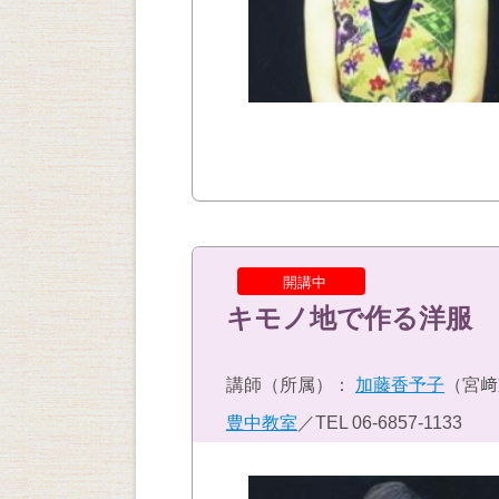
開講中
キモノ地で作る洋服
講師（所属）：
加藤香予子
（宮﨑
豊中教室
／TEL
06-6857-1133