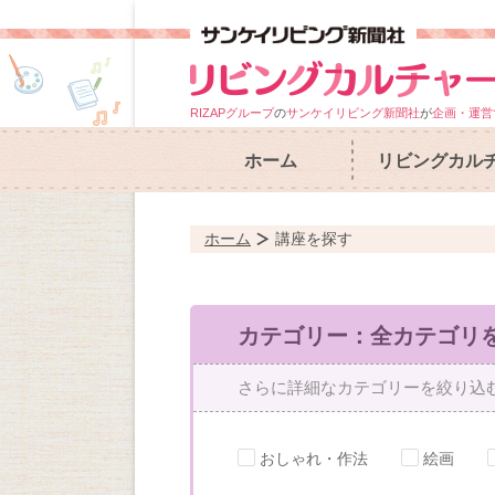
RIZAPグループ
の
サンケイリビング新聞社
が
企画・運営
ホーム
リビングカル
ホーム
講座を探す
カテゴリー：全カテゴリ
さらに詳細なカテゴリーを絞り込
おしゃれ・作法
絵画