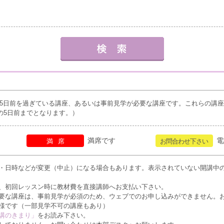
5日前を過ぎている講座、あるいは事前見学が必要な講座です。これらの講
の5日前までとなります。）
満席です
電
満席
お問合わせ下さい
・日時などが変更（中止）になる場合もあります。表示されていない開講中
、初回レッスン時に教材費を直接講師へお支払い下さい。
要な講座は、事前見学が必須のため、ウェブでのお申し込みができません。
様です（一部見学不可の講座もあり）
講のきまり」
をお読み下さい。