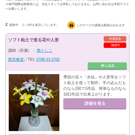
※神戸国際会館教室には、当社スタッフは常駐しておりません。お問い合わせは本部デスク
へお願いします。
2
講座中
1～2件を表示しています。
このマークの講座は動画がみれます
特選講座
ソフト粘土で造る花や人形
開講中
講師（所属）：
西としこ
西宮教室
／TEL
0798-33-3700
季節の花々「水仙」や人形等をソフ
ト粘土を使って制作。手の込んだも
のなら2回で1作品、簡単なものなら
1回1作品で出来上がります。