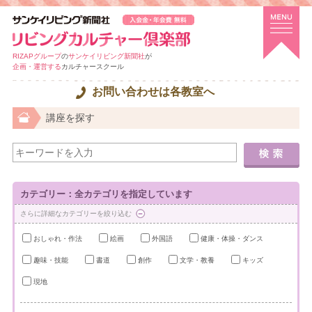
RIZAPグループ
の
サンケイリビング新聞社
が
企画・運営する
カルチャースクール
お問い合わせは各教室へ
講座を探す
カテゴリー：全カテゴリを指定しています
さらに詳細なカテゴリーを絞り込む
おしゃれ・作法
絵画
外国語
健康・体操・ダンス
趣味・技能
書道
創作
文学・教養
キッズ
現地