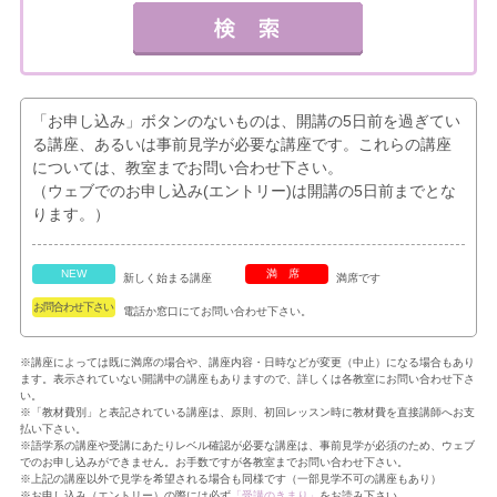
「お申し込み」ボタンのないものは、開講の5日前を過ぎてい
る講座、あるいは事前見学が必要な講座です。これらの講座
については、教室までお問い合わせ下さい。
（ウェブでのお申し込み(エントリー)は開講の5日前までとな
ります。）
NEW
満席
新しく始まる講座
満席です
お問合わせ下さい
電話か窓口にてお問い合わせ下さい。
※講座によっては既に満席の場合や、講座内容・日時などが変更（中止）になる場合もあり
ます。表示されていない開講中の講座もありますので、詳しくは各教室にお問い合わせ下さ
い。
※「教材費別」と表記されている講座は、原則、初回レッスン時に教材費を直接講師へお支
払い下さい。
※語学系の講座や受講にあたりレベル確認が必要な講座は、事前見学が必須のため、ウェブ
でのお申し込みができません。お手数ですが各教室までお問い合わせ下さい。
※上記の講座以外で見学を希望される場合も同様です（一部見学不可の講座もあり）
※お申し込み（エントリー）の際には必ず
「受講のきまり」
をお読み下さい。