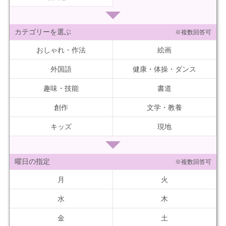
カテゴリーを選ぶ
※複数回答可
おしゃれ・作法
絵画
外国語
健康・体操・ダンス
趣味・技能
書道
創作
文学・教養
キッズ
現地
曜日の指定
※複数回答可
月
火
水
木
金
土