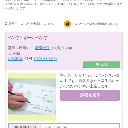
※神戸国際会館教室には、当社スタッフは常駐しておりません。お問い合わせは本部デスク
へお願いします。
2
講座中
1～2件を表示しています。
このマークの講座は動画がみれます
ペン字・ボールペン字
講師（所属）：
藤尾敏江
（文化ペン学
会 師範）
西宮教室
／TEL
0798-33-3700
字が美しいかどうかはバランスが決
め手です。宛名書きや日常生活に欠
かせないペン字が上達します。