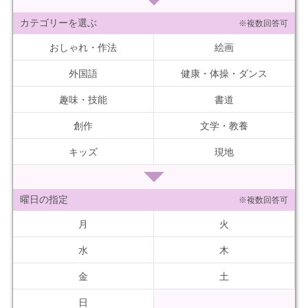
カテゴリーを選ぶ
※複数回答可
おしゃれ・作法
絵画
外国語
健康・体操・ダンス
趣味・技能
書道
創作
文学・教養
キッズ
現地
曜日の指定
※複数回答可
月
火
水
木
金
土
日