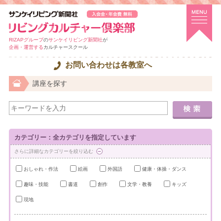
RIZAPグループ
の
サンケイリビング新聞社
が
企画・運営する
カルチャースクール
お問い合わせは各教室へ
講座を探す
カテゴリー：全カテゴリを指定しています
さらに詳細なカテゴリーを絞り込む
おしゃれ・作法
絵画
外国語
健康・体操・ダンス
趣味・技能
書道
創作
文学・教養
キッズ
現地