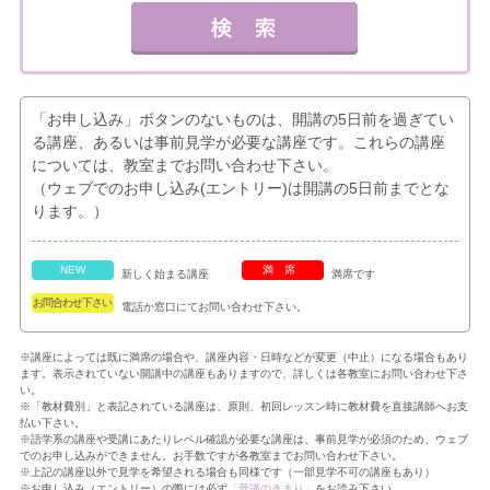
「お申し込み」ボタンのないものは、開講の5日前を過ぎてい
る講座、あるいは事前見学が必要な講座です。これらの講座
については、教室までお問い合わせ下さい。
（ウェブでのお申し込み(エントリー)は開講の5日前までとな
ります。）
NEW
満席
新しく始まる講座
満席です
お問合わせ下さい
電話か窓口にてお問い合わせ下さい。
※講座によっては既に満席の場合や、講座内容・日時などが変更（中止）になる場合もあり
ます。表示されていない開講中の講座もありますので、詳しくは各教室にお問い合わせ下さ
い。
※「教材費別」と表記されている講座は、原則、初回レッスン時に教材費を直接講師へお支
払い下さい。
※語学系の講座や受講にあたりレベル確認が必要な講座は、事前見学が必須のため、ウェブ
でのお申し込みができません。お手数ですが各教室までお問い合わせ下さい。
※上記の講座以外で見学を希望される場合も同様です（一部見学不可の講座もあり）
※お申し込み（エントリー）の際には必ず
「受講のきまり」
をお読み下さい。