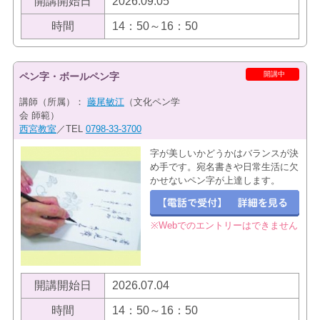
開講開始日
2026.09.05
時間
14：50～16：50
開講中
ペン字・ボールペン字
講師（所属）：
藤尾敏江
（文化ペン学
会 師範）
西宮教室
／TEL
0798-33-3700
字が美しいかどうかはバランスが決
め手です。宛名書きや日常生活に欠
かせないペン字が上達します。
※Webでのエントリーはできません
開講開始日
2026.07.04
時間
14：50～16：50