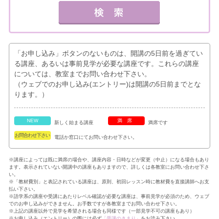
「お申し込み」ボタンのないものは、開講の5日前を過ぎてい
る講座、あるいは事前見学が必要な講座です。これらの講座
については、教室までお問い合わせ下さい。
（ウェブでのお申し込み(エントリー)は開講の5日前までとな
ります。）
NEW
満席
新しく始まる講座
満席です
お問合わせ下さい
電話か窓口にてお問い合わせ下さい。
※講座によっては既に満席の場合や、講座内容・日時などが変更（中止）になる場合もあり
ます。表示されていない開講中の講座もありますので、詳しくは各教室にお問い合わせ下さ
い。
※「教材費別」と表記されている講座は、原則、初回レッスン時に教材費を直接講師へお支
払い下さい。
※語学系の講座や受講にあたりレベル確認が必要な講座は、事前見学が必須のため、ウェブ
でのお申し込みができません。お手数ですが各教室までお問い合わせ下さい。
※上記の講座以外で見学を希望される場合も同様です（一部見学不可の講座もあり）
※お申し込み（エントリー）の際には必ず
「受講のきまり」
をお読み下さい。