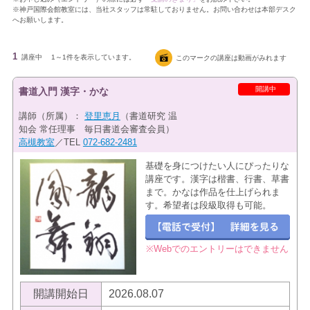
※神戸国際会館教室には、当社スタッフは常駐しておりません。お問い合わせは本部デスク
へお願いします。
1
講座中
1～1件を表示しています。
このマークの講座は動画がみれます
開講中
書道入門 漢字・かな
講師（所属）：
登里恵月
（書道研究 温
知会 常任理事 毎日書道会審査会員）
高槻教室
／TEL
072-682-2481
基礎を身につけたい人にぴったりな
講座です。漢字は楷書、行書、草書
まで。かなは作品を仕上げられま
す。希望者は段級取得も可能。
※Webでのエントリーはできません
開講開始日
2026.08.07