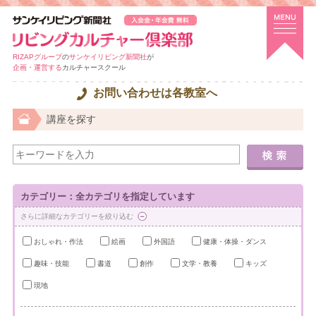
RIZAPグループ
の
サンケイリビング新聞社
が
企画・運営する
カルチャースクール
お問い合わせは各教室へ
講座を探す
カテゴリー：全カテゴリを指定しています
さらに詳細なカテゴリーを絞り込む
おしゃれ・作法
絵画
外国語
健康・体操・ダンス
趣味・技能
書道
創作
文学・教養
キッズ
現地