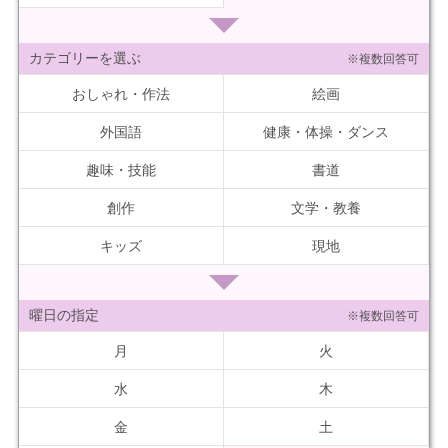
カテゴリーを選ぶ
※複数回答可
おしゃれ・作法
絵画
外国語
健康・体操・ダンス
趣味・技能
書道
創作
文学・教養
キッズ
現地
曜日の指定
※複数回答可
月
火
水
木
金
土