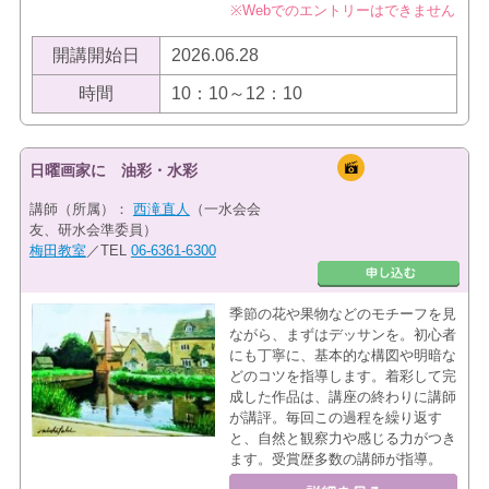
※Webでのエントリーはできません
開講開始日
2026.06.28
時間
10：10～12：10
日曜画家に 油彩・水彩
講師（所属）：
西滝直人
（一水会会
友、研水会準委員）
梅田教室
／TEL
06-6361-6300
季節の花や果物などのモチーフを見
ながら、まずはデッサンを。初心者
にも丁寧に、基本的な構図や明暗な
どのコツを指導します。着彩して完
成した作品は、講座の終わりに講師
が講評。毎回この過程を繰り返す
と、自然と観察力や感じる力がつき
ます。受賞歴多数の講師が指導。