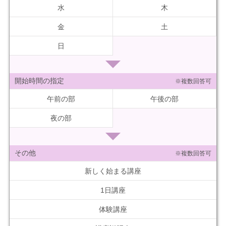
水
木
金
土
日
開始時間の指定
※複数回答可
午前の部
午後の部
夜の部
その他
※複数回答可
新しく始まる講座
1日講座
体験講座