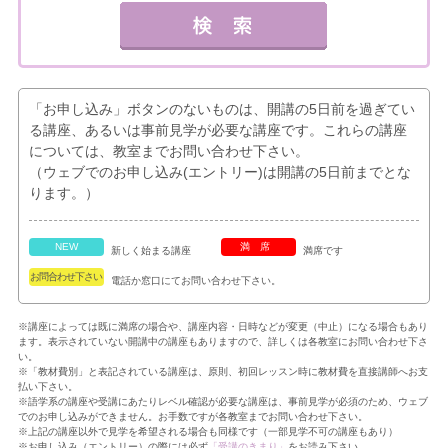
「お申し込み」ボタンのないものは、開講の5日前を過ぎてい
る講座、あるいは事前見学が必要な講座です。これらの講座
については、教室までお問い合わせ下さい。
（ウェブでのお申し込み(エントリー)は開講の5日前までとな
ります。）
NEW
満席
新しく始まる講座
満席です
お問合わせ下さい
電話か窓口にてお問い合わせ下さい。
※講座によっては既に満席の場合や、講座内容・日時などが変更（中止）になる場合もあり
ます。表示されていない開講中の講座もありますので、詳しくは各教室にお問い合わせ下さ
い。
※「教材費別」と表記されている講座は、原則、初回レッスン時に教材費を直接講師へお支
払い下さい。
※語学系の講座や受講にあたりレベル確認が必要な講座は、事前見学が必須のため、ウェブ
でのお申し込みができません。お手数ですが各教室までお問い合わせ下さい。
※上記の講座以外で見学を希望される場合も同様です（一部見学不可の講座もあり）
※お申し込み（エントリー）の際には必ず
「受講のきまり」
をお読み下さい。