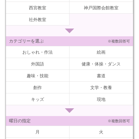
西宮教室
神戸国際会館教室
社外教室
カテゴリーを選ぶ
※複数回答可
おしゃれ・作法
絵画
外国語
健康・体操・ダンス
趣味・技能
書道
創作
文学・教養
キッズ
現地
曜日の指定
※複数回答可
月
火