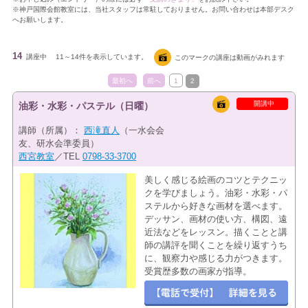
※神戸国際会館教室には、当社スタッフは常駐しておりません。お問い合わせは本部デスク
へお願いします。
14
講座中
11～14件を表示しています。
このマークの講座は動画がみれます
最初へ
前へ
1
2
開講中
油彩・水彩・パステル（日曜）
講師（所属）：
西滝直人
（一水会会
友、研水会準委員）
西宮教室
／TEL
0798-33-3700
美しく感じる絵画のコツとテクニッ
クを学びましょう。油彩・水彩・パ
ステルから好きな画材を選べます。
デッサン、画材の使い方、構図、遠
近法などをレッスン。描くことと講
師の講評を聞くことを繰り返すうち
に、観察力や感じる力がつきます。
受賞歴多数の画家が指導。