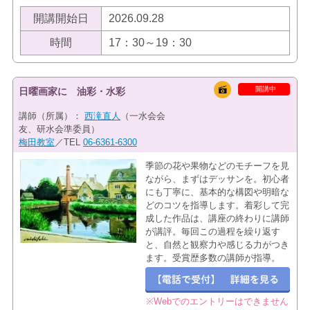
開講開始日
2026.09.28
時間
17：30～19：30
開講中
日曜画家に 油彩・水彩
講師（所属）：
西滝直人
（一水会会
友、研水会準委員）
梅田教室
／TEL
06-6361-6300
季節の花や果物などのモチーフを見
ながら、まずはデッサンを。初心者
にも丁寧に、基本的な構図や明暗な
どのコツを指導します。着彩して完
成した作品は、講座の終わりに講師
が講評。毎回この過程を繰り返す
と、自然と観察力や感じる力がつき
ます。受賞歴多数の講師が指導。
※Webでのエントリーはできません