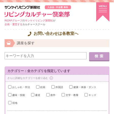
RIZAPグループ
の
サンケイリビング新聞社
が
企画・運営する
カルチャースクール
お問い合わせは各教室へ
講座を探す
カテゴリー：全カテゴリを指定しています
さらに詳細なカテゴリーを絞り込む
おしゃれ・作法
絵画
外国語
健康・体操・ダンス
趣味・技能
書道
創作
文学・教養
キッズ
現地