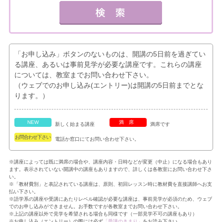
「お申し込み」ボタンのないものは、開講の5日前を過ぎてい
る講座、あるいは事前見学が必要な講座です。これらの講座
については、教室までお問い合わせ下さい。
（ウェブでのお申し込み(エントリー)は開講の5日前までとな
ります。）
NEW
満席
新しく始まる講座
満席です
お問合わせ下さい
電話か窓口にてお問い合わせ下さい。
※講座によっては既に満席の場合や、講座内容・日時などが変更（中止）になる場合もあり
ます。表示されていない開講中の講座もありますので、詳しくは各教室にお問い合わせ下さ
い。
※「教材費別」と表記されている講座は、原則、初回レッスン時に教材費を直接講師へお支
払い下さい。
※語学系の講座や受講にあたりレベル確認が必要な講座は、事前見学が必須のため、ウェブ
でのお申し込みができません。お手数ですが各教室までお問い合わせ下さい。
※上記の講座以外で見学を希望される場合も同様です（一部見学不可の講座もあり）
※お申し込み（エントリー）の際には必ず
「受講のきまり」
をお読み下さい。