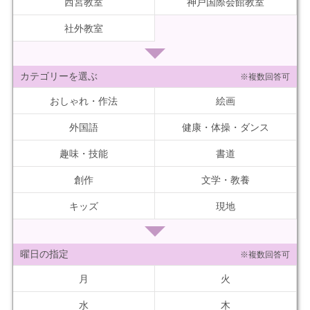
西宮教室
神戸国際会館教室
社外教室
カテゴリーを選ぶ
※複数回答可
おしゃれ・作法
絵画
外国語
健康・体操・ダンス
趣味・技能
書道
創作
文学・教養
キッズ
現地
曜日の指定
※複数回答可
月
火
水
木