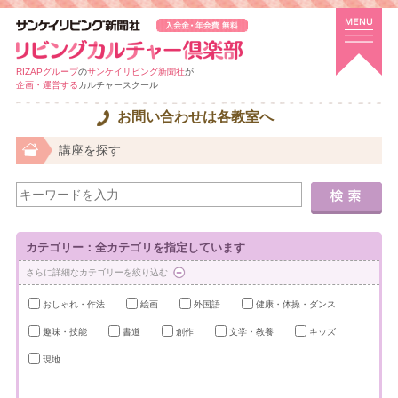
RIZAPグループ
の
サンケイリビング新聞社
が
企画・運営する
カルチャースクール
お問い合わせは各教室へ
講座を探す
カテゴリー：全カテゴリを指定しています
さらに詳細なカテゴリーを絞り込む
おしゃれ・作法
絵画
外国語
健康・体操・ダンス
趣味・技能
書道
創作
文学・教養
キッズ
現地