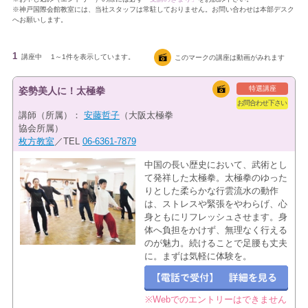
※神戸国際会館教室には、当社スタッフは常駐しておりません。お問い合わせは本部デスク
へお願いします。
1
講座中
1～1件を表示しています。
このマークの講座は動画がみれます
特選講座
姿勢美人に！太極拳
お問合わせ下さい
講師（所属）：
安藤哲子
（大阪太極拳
協会所属）
枚方教室
／TEL
06-6361-7879
中国の長い歴史において、武術とし
て発祥した太極拳。太極拳のゆった
りとした柔らかな行雲流水の動作
は、ストレスや緊張をやわらげ、心
身ともにリフレッシュさせます。身
体へ負担をかけず、無理なく行える
のが魅力。続けることで足腰も丈夫
に。まずは気軽に体験を。
※Webでのエントリーはできません