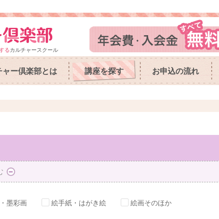
する
カルチャースクール
チャー倶楽部とは
講座を探す
お申込の流れ
む
・墨彩画
絵手紙・はがき絵
絵画そのほか