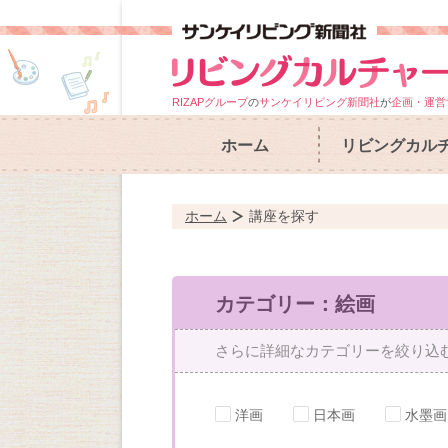
RIZAPグループ
の
サンケイリビング新聞社
が
企画・運営
ホーム
リビングカル
ホーム
講座を探す
カテゴリー：絵画
さらに詳細なカテゴリーを絞り込
洋画
日本画
水墨画