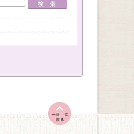
室
神戸国際会館教室
創作
文学・教養
土
日