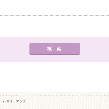
中教室
高槻教室
茨木教室
枚方教室
西宮教
外国語
健康・体操・ダンス
趣味・技能
書道
曜日の指定
サイトマップ
夜の部
月
火
水
木
金
（※複数回答可）