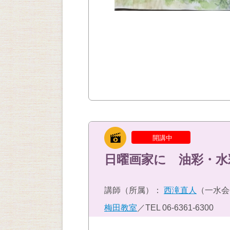
開講中
日曜画家に 油彩・水
講師（所属）：
西滝直人
（一水会
梅田教室
／TEL
06-6361-6300