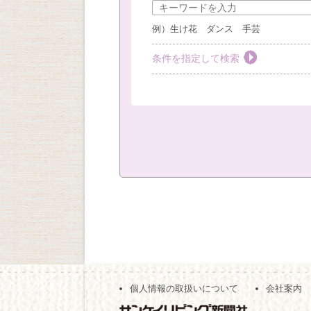
例）生け花 ダンス 手芸
条件を指定して検索
教室を選ぶ
すべて
梅田教室
豊
社外教室
カテゴリーを選ぶ
おしゃれ・作法
絵画
キッズ
現地
（※複数回答可）
開始時間の指定
個人情報の取扱いについて
会社案内
午前の部
午後の部
（※複数回答可）