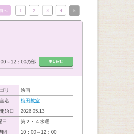
前へ
1
2
3
4
5
：00～12：00の部
ゴリー
絵画
室名
梅田教室
開始日
2026.05.13
曜日
第２・４水曜
時間
10：00～12：00