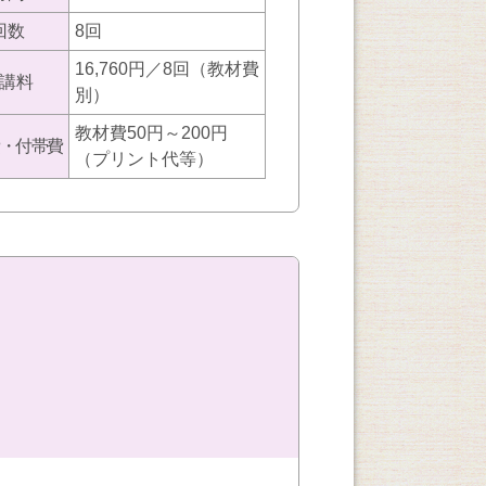
回数
8回
16,760円／8回（教材費
講料
別）
教材費50円～200円
・付帯費
（プリント代等）