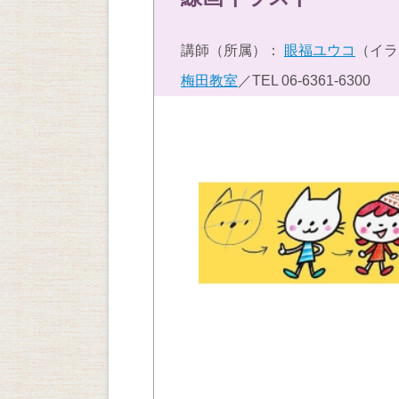
講師（所属）：
眼福ユウコ
（イラ
梅田教室
／TEL
06-6361-6300