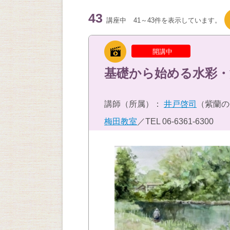
43
講座中
41～43件を表示しています。
開講中
基礎から始める水彩・
講師（所属）：
井戸啓司
（紫蘭の
梅田教室
／TEL
06-6361-6300