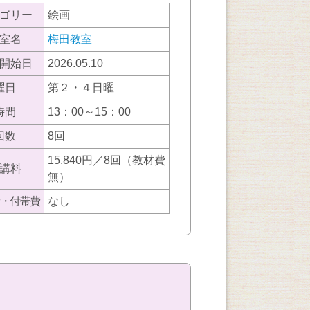
ゴリー
絵画
室名
梅田教室
開始日
2026.05.10
曜日
第２・４日曜
時間
13：00～15：00
回数
8回
15,840円／8回（教材費
講料
無）
・付帯費
なし