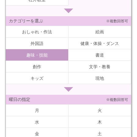
カテゴリーを選ぶ
※複数回答可
おしゃれ・作法
絵画
外国語
健康・体操・ダンス
趣味・技能
書道
創作
文学・教養
キッズ
現地
曜日の指定
※複数回答可
月
火
水
木
金
土