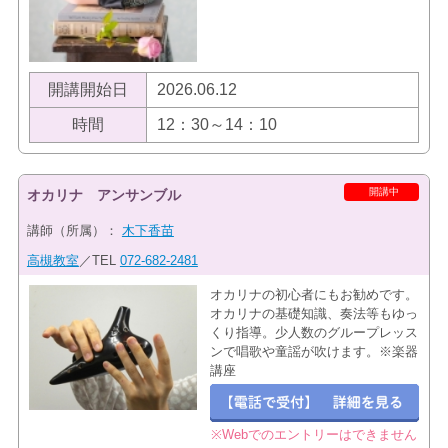
開講開始日
2026.06.12
時間
12：30～14：10
開講中
オカリナ アンサンブル
講師（所属）：
木下香苗
高槻教室
／TEL
072-682-2481
オカリナの初心者にもお勧めです。
オカリナの基礎知識、奏法等もゆっ
くり指導。少人数のグループレッス
ンで唱歌や童謡が吹けます。※楽器
講座
※Webでのエントリーはできません