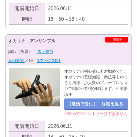
開講開始日
2026.06.11
時間
15：50～16：40
開講中
オカリナ アンサンブル
講師（所属）：
木下香苗
高槻教室
／TEL
072-682-2481
オカリナの初心者にもお勧めです。
オカリナの基礎知識、奏法等もゆっ
くり指導。少人数のグループレッス
ンで唱歌や童謡が吹けます。※楽器
講座
※Webでのエントリーはできません
開講開始日
2026.06.11
時間
14：50～15：40