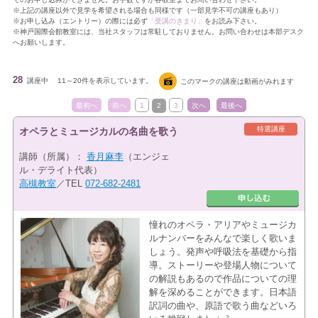
※上記の講座以外で見学を希望される場合も同様です（一部見学不可の講座もあり）
※お申し込み（エントリー）の際には必ず
「受講のきまり」
をお読み下さい。
※神戸国際会館教室には、当社スタッフは常駐しておりません。お問い合わせは本部デスク
へお願いします。
28
講座中
11～20件を表示しています。
このマークの講座は動画がみれます
最初へ
前へ
1
2
3
次へ
最後へ
特選講座
オペラとミュージカルの名曲を歌う
講師（所属）：
香月麻李
（エンジェ
ル・デライト代表）
高槻教室
／TEL
072-682-2481
憧れのオペラ・アリアやミュージカ
ルナンバーをみんなで楽しく歌いま
しょう。発声や呼吸法を基礎から指
導。ストーリーや登場人物について
の解説もあるので作品についての理
解を深めることができます。日本語
訳詞の曲や、原語で歌う曲などいろ