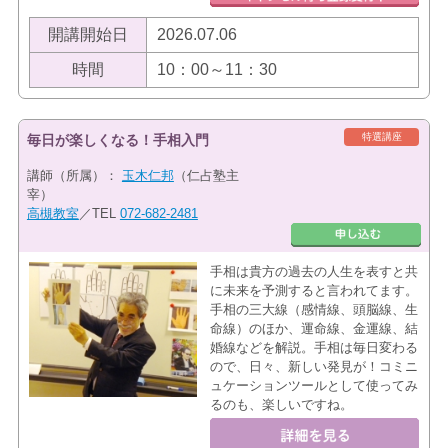
開講開始日
2026.07.06
時間
10：00～11：30
特選講座
毎日が楽しくなる！手相入門
講師（所属）：
玉木仁邦
（仁占塾主
宰）
高槻教室
／TEL
072-682-2481
手相は貴方の過去の人生を表すと共
に未来を予測すると言われてます。
手相の三大線（感情線、頭脳線、生
命線）のほか、運命線、金運線、結
婚線などを解説。手相は毎日変わる
ので、日々、新しい発見が！コミニ
ュケーションツールとして使ってみ
るのも、楽しいですね。