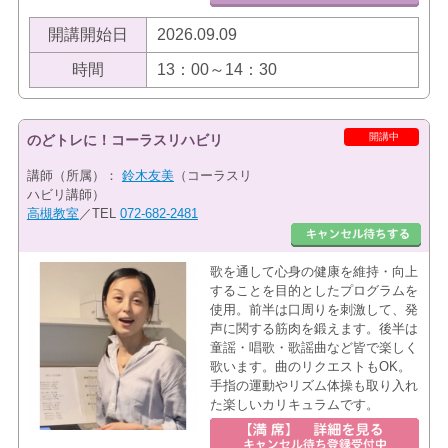
開講開始日
2026.09.09
時間
13：00～14：30
開講中
のどトレに！コーラスリハビリ
講師（所属）：
鈴木友美
（コーラスリ
ハビリ講師）
高槻教室
／TEL
072-682-2481
歌を通して心身の健康を維持・向上
することを目的としたプログラムを
使用。前半は口周りを刺激して、発
声に関する筋肉を鍛えます。後半は
童謡・唱歌・歌謡曲など皆で楽しく
歌います。曲のリクエストもOK。
手指の運動やリズム体操も取り入れ
た楽しいカリキュラムです。