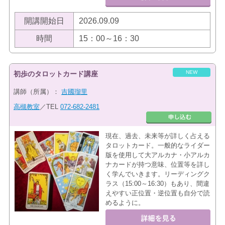
開講開始日
2026.09.09
時間
15：00～16：30
NEW
初歩のタロットカード講座
講師（所属）：
吉國瑠里
高槻教室
／TEL
072-682-2481
現在、過去、未来等が詳しく占える
タロットカード。一般的なライダー
版を使用して大アルカナ・小アルカ
ナカードが持つ意味、位置等を詳し
く学んでいきます。リーディングク
ラス（15:00～16:30）もあり、間違
えやすい正位置・逆位置も自分で読
めるように。