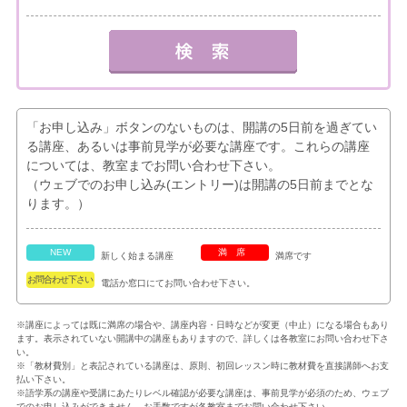
「お申し込み」ボタンのないものは、開講の5日前を過ぎてい
る講座、あるいは事前見学が必要な講座です。これらの講座
については、教室までお問い合わせ下さい。
（ウェブでのお申し込み(エントリー)は開講の5日前までとな
ります。）
NEW
満席
新しく始まる講座
満席です
お問合わせ下さい
電話か窓口にてお問い合わせ下さい。
※講座によっては既に満席の場合や、講座内容・日時などが変更（中止）になる場合もあり
ます。表示されていない開講中の講座もありますので、詳しくは各教室にお問い合わせ下さ
い。
※「教材費別」と表記されている講座は、原則、初回レッスン時に教材費を直接講師へお支
払い下さい。
※語学系の講座や受講にあたりレベル確認が必要な講座は、事前見学が必須のため、ウェブ
でのお申し込みができません。お手数ですが各教室までお問い合わせ下さい。