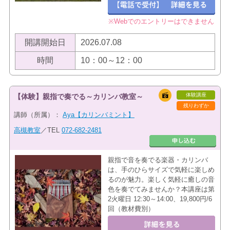
※Webでのエントリーはできません
開講開始日
2026.07.08
時間
10：00～12：00
体験講座
【体験】親指で奏でる～カリンバ教室～
残りわずか
講師（所属）：
Aya【カリンバミント】
高槻教室
／TEL
072-682-2481
親指で音を奏でる楽器・カリンバ
は、手のひらサイズで気軽に楽しめ
るのが魅力。楽しく気軽に癒しの音
色を奏でてみませんか？本講座は第
2火曜日 12:30～14:00、19,800円/6
回（教材費別）