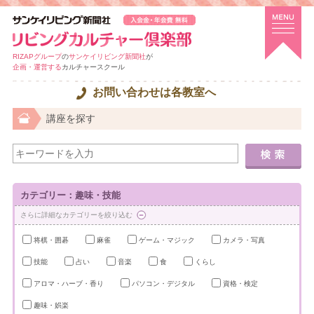
RIZAPグループ
の
サンケイリビング新聞社
が
企画・運営する
カルチャースクール
お問い合わせは各教室へ
講座を探す
カテゴリー：趣味・技能
さらに詳細なカテゴリーを絞り込む
将棋・囲碁
麻雀
ゲーム・マジック
カメラ・写真
技能
占い
音楽
食
くらし
アロマ・ハーブ・香り
パソコン・デジタル
資格・検定
趣味・娯楽