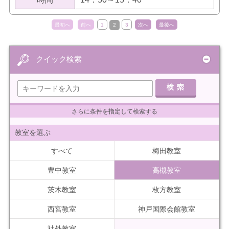
最初へ
前へ
1
2
3
次へ
最後へ
クイック検索
さらに条件を指定して検索する
教室を選ぶ
すべて
梅田教室
豊中教室
高槻教室
茨木教室
枚方教室
西宮教室
神戸国際会館教室
社外教室