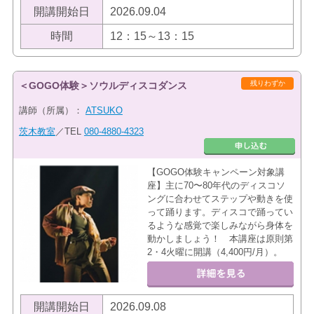
開講開始日
2026.09.04
時間
12：15～13：15
残りわずか
＜GOGO体験＞ソウルディスコダンス
講師（所属）：
ATSUKO
茨木教室
／TEL
080-4880-4323
【GOGO体験キャンペーン対象講
座】主に70〜80年代のディスコソ
ングに合わせてステップや動きを使
って踊ります。ディスコで踊ってい
るような感覚で楽しみながら身体を
動かしましょう！ 本講座は原則第
2・4火曜に開講（4,400円/月）。
開講開始日
2026.09.08