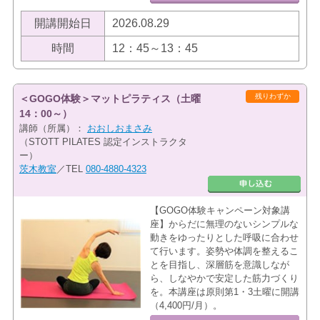
開講開始日
2026.08.29
時間
12：45～13：45
残りわずか
＜GOGO体験＞マットピラティス（土曜
14：00～）
講師（所属）：
おおしおまさみ
（STOTT PILATES 認定インストラクタ
ー）
茨木教室
／TEL
080-4880-4323
【GOGO体験キャンペーン対象講
座】からだに無理のないシンプルな
動きをゆったりとした呼吸に合わせ
て行います。姿勢や体調を整えるこ
とを目指し、深層筋を意識しなが
ら、しなやかで安定した筋力づくり
を。本講座は原則第1・3土曜に開講
（4,400円/月）。