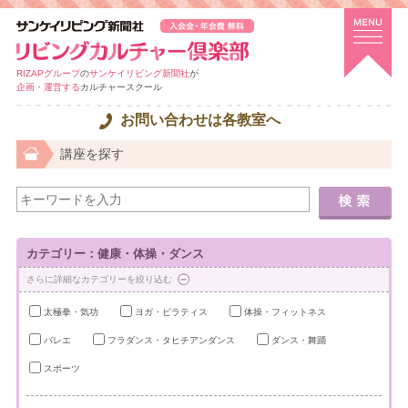
RIZAPグループ
の
サンケイリビング新聞社
が
企画・運営する
カルチャースクール
お問い合わせは各教室へ
講座を探す
カテゴリー：健康・体操・ダンス
さらに詳細なカテゴリーを絞り込む
太極拳・気功
ヨガ・ピラティス
体操・フィットネス
バレエ
フラダンス・タヒチアンダンス
ダンス・舞踊
スポーツ