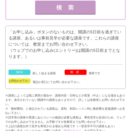
「お申し込み」ボタンのないものは、開講の5日前を過ぎてい
る講座、あるいは事前見学が必要な講座です。これらの講座
については、教室までお問い合わせ下さい。
（ウェブでのお申し込み(エントリー)は開講の5日前までとな
ります。）
NEW
満席
新しく始まる講座
満席です
お問合わせ下さい
電話か窓口にてお問い合わせ下さい。
※講座によっては既に満席の場合や、講座内容・日時などが変更（中止）になる場合もあり
ます。表示されていない開講中の講座もありますので、詳しくは各教室にお問い合わせ下さ
い。
※「教材費別」と表記されている講座は、原則、初回レッスン時に教材費を直接講師へお支
払い下さい。
※語学系の講座や受講にあたりレベル確認が必要な講座は、事前見学が必須のため、ウェブ
でのお申し込みができません。お手数ですが各教室までお問い合わせ下さい。
※上記の講座以外で見学を希望される場合も同様です（一部見学不可の講座もあり）
※お申し込み（エントリー）の際には必ず
「受講のきまり」
をお読み下さい。