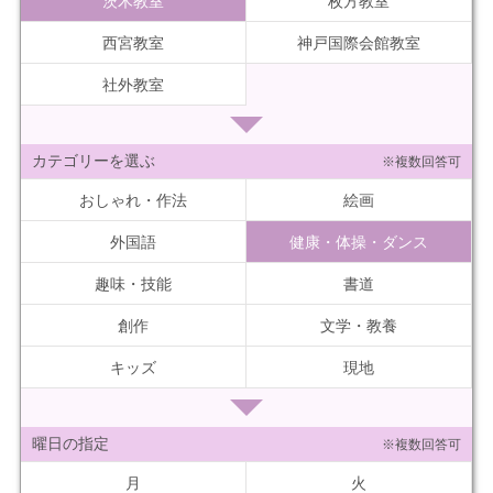
茨木教室
枚方教室
西宮教室
神戸国際会館教室
社外教室
カテゴリーを選ぶ
※複数回答可
おしゃれ・作法
絵画
外国語
健康・体操・ダンス
趣味・技能
書道
創作
文学・教養
キッズ
現地
曜日の指定
※複数回答可
月
火