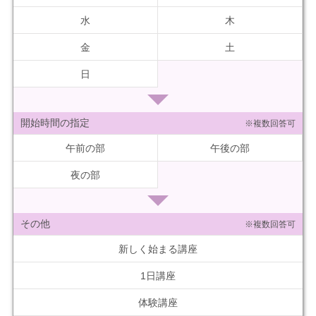
水
木
金
土
日
開始時間の指定
※複数回答可
午前の部
午後の部
夜の部
その他
※複数回答可
新しく始まる講座
1日講座
体験講座