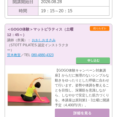
開講開始日
2026.08.28
時間
19：15～20：15
残りわずか
＜GOGO体験＞マットピラティス（土曜
12：45～）
講師（所属）：
おおしおまさみ
（STOTT PILATES 認定インストラクタ
ー）
茨木教室
／TEL
080-4880-4323
【GOGO体験キャンペーン対象講
座】からだに無理のないシンプルな
動きをゆったりとした呼吸に合わせ
て行います。姿勢や体調を整えるこ
とを目指し、深層筋を意識しなが
ら、しなやかで安定した筋力づくり
を。本講座は原則第1・3土曜に開講
予定（4,400円/月）。