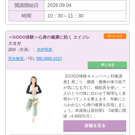
開講開始日
2026.09.04
時間
10：30～11：30
残りわずか
＜GOGO体験＞心身の健康に効く エイジレ
スヨガ
講師（所属）：
木村明美
茨木教室
／TEL
080-4880-4323
【GOGO体験キャンペーン対象講
座】肩こり・腰痛・膝痛や体力低下
が気になる方に。補助具を使い、一
人ひとりの体に合わせて無理なく姿
勢やバランスを整えます。年齢にと
らわれない心身の健康を目指しまし
ょう。本講座は原則第1・3金曜に開
講（4,400円/月）。