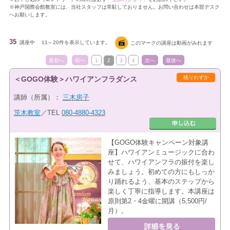
※神戸国際会館教室には、当社スタッフは常駐しておりません。お問い合わせは本部デスク
へお願いします。
35
講座中
11～20件を表示しています。
このマークの講座は動画がみれます
最初へ
前へ
1
2
3
4
次へ
最後へ
残りわずか
＜GOGO体験＞ハワイアンフラダンス
講師（所属）：
三木房子
茨木教室
／TEL
080-4880-4323
【GOGO体験キャンペーン対象講
座】ハワイアンミュージックに合わ
せて、ハワイアンフラの振付を楽し
みましょう。初めての方にもしっか
り踊れるよう、基本のステップから
楽しく丁寧に指導します。本講座は
原則第2・4金曜に開講（5,500円/
月）。