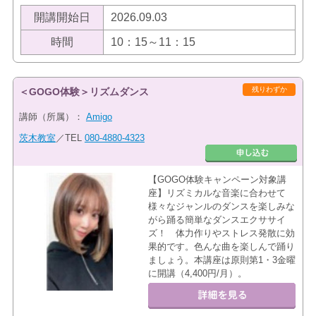
開講開始日
2026.09.03
時間
10：15～11：15
残りわずか
＜GOGO体験＞リズムダンス
講師（所属）：
Amigo
茨木教室
／TEL
080-4880-4323
【GOGO体験キャンペーン対象講
座】リズミカルな音楽に合わせて
様々なジャンルのダンスを楽しみな
がら踊る簡単なダンスエクササイ
ズ！ 体力作りやストレス発散に効
果的です。色んな曲を楽しんで踊り
ましょう。本講座は原則第1・3金曜
に開講（4,400円/月）。