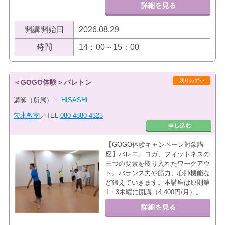
開講開始日
2026.08.29
時間
14：00～15：00
残りわずか
＜GOGO体験＞バレトン
講師（所属）：
HISASHI
茨木教室
／TEL
080-4880-4323
【GOGO体験キャンペーン対象講
座】バレエ、ヨガ、フィットネスの
三つの要素を取り入れたワークアウ
ト。バランス力や筋力、心肺機能な
ど鍛えていきます。本講座は原則第
1・3木曜に開講（4,400円/月）。