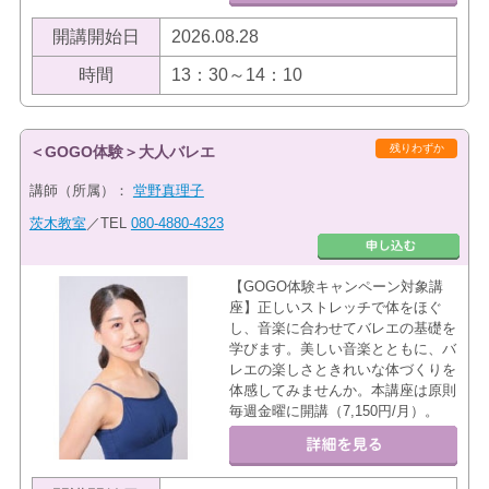
開講開始日
2026.08.28
時間
13：30～14：10
残りわずか
＜GOGO体験＞大人バレエ
講師（所属）：
堂野真理子
茨木教室
／TEL
080-4880-4323
【GOGO体験キャンペーン対象講
座】正しいストレッチで体をほぐ
し、音楽に合わせてバレエの基礎を
学びます。美しい音楽とともに、バ
レエの楽しさときれいな体づくりを
体感してみませんか。本講座は原則
毎週金曜に開講（7,150円/月）。