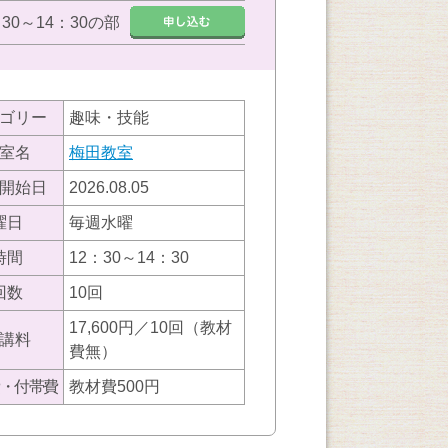
：30～14：30の部
ゴリー
趣味・技能
室名
梅田教室
開始日
2026.08.05
曜日
毎週水曜
時間
12：30～14：30
回数
10回
17,600円／10回（教材
講料
費無）
・付帯費
教材費500円