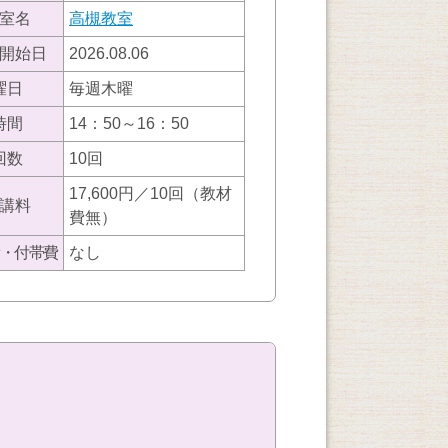
室名
高槻教室
開始日
2026.08.06
曜日
毎週木曜
時間
14：50～16：50
回数
10回
17,600円／10回（教材
講料
費無）
・付帯費
なし