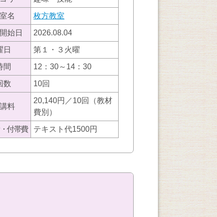
室名
枚方教室
開始日
2026.08.04
曜日
第１・３火曜
時間
12：30～14：30
回数
10回
20,140円／10回（教材
講料
費別）
・付帯費
テキスト代1500円