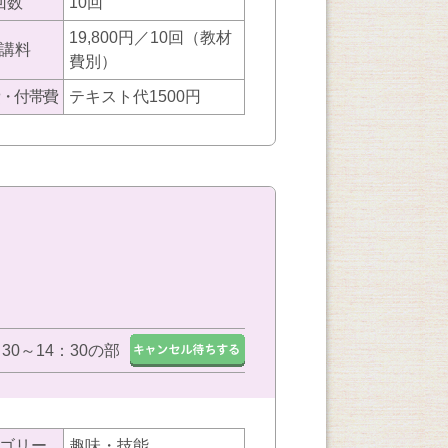
回数
10回
19,800円／10回（教材
講料
費別）
・付帯費
テキスト代1500円
：30～14：30の部
ゴリー
趣味・技能