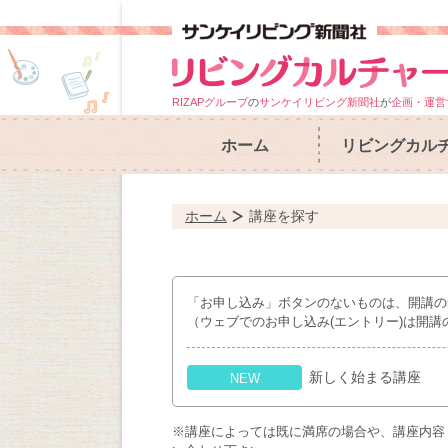
RIZAPグループ
の
サンケイリビング新聞社
が
企画・運営
ホーム
リビングカル
ホーム
講座を探す
「お申し込み」ボタンのないものは、開講の
（ウェブでのお申し込み(エントリー)は開講
新しく始まる講座
NEW
※講座によっては既に満席の場合や、講座内容