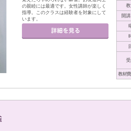
教
の親睦には最適です。女性講師が楽しく
指導。このクラスは経験者を対象にして
開講
います。
受
教材費
雀