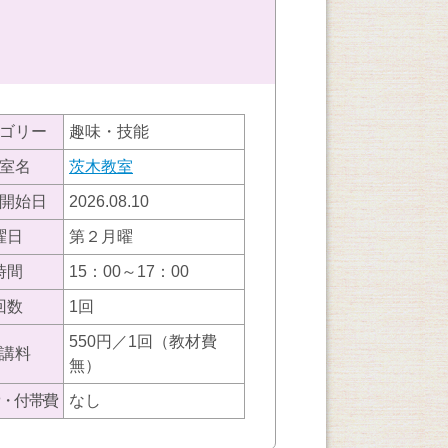
ゴリー
趣味・技能
室名
茨木教室
開始日
2026.08.10
曜日
第２月曜
時間
15：00～17：00
回数
1回
550円／1回（教材費
講料
無）
・付帯費
なし