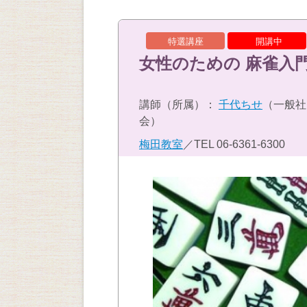
特選講座
開講中
女性のための 麻雀入
講師（所属）：
千代ちせ
（一般社
会）
梅田教室
／TEL
06-6361-6300