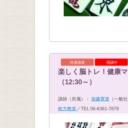
特選講座
開講中
楽しく脳トレ！健康マ
（12:30～）
講師（所属）：
加藤寛貴
（一般社
枚方教室
／TEL
06-6361-7879