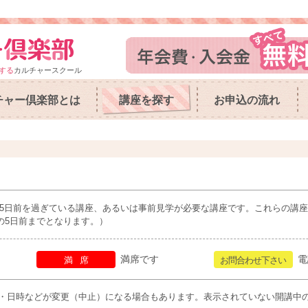
する
カルチャースクール
チャー倶楽部とは
講座を探す
お申込の流れ
5日前を過ぎている講座、あるいは事前見学が必要な講座です。これらの講
の5日前までとなります。）
満席です
電
満席
お問合わせ下さい
・日時などが変更（中止）になる場合もあります。表示されていない開講中