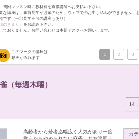
、初回レッスン時に教材費を直接講師へお支払い下さい。
要な講座は、事前見学が必須のため、ウェブでのお申し込みができません。
様です（一部見学不可の講座もあり）
講のきまり」
をお読み下さい。
しておりません。お問い合わせは本部デスクへお願いします。
このマークの講座は
1
2
3
動画がみれます
雀（毎週木曜）
14
高齢者から若者迄幅広く人気があり一度
カテ
覚えたらやめられない麻雀。お友達同士