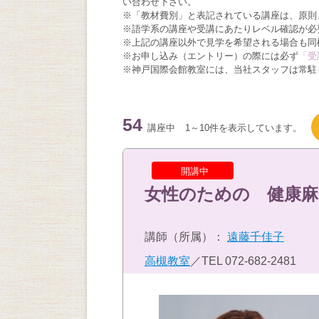
い合わせ下さい。
※「教材費別」と表記されている講座は、原則
※語学系の講座や受講にあたりレベル確認が必
※上記の講座以外で見学を希望される場合も同
※お申し込み（エントリー）の際には必ず
「受
※神戸国際会館教室には、当社スタッフは常駐
54
講座中
1～10件を表示しています。
開講中
女性のための 健康麻
講師（所属）：
遠藤千佳子
高槻教室
／TEL
072-682-2481