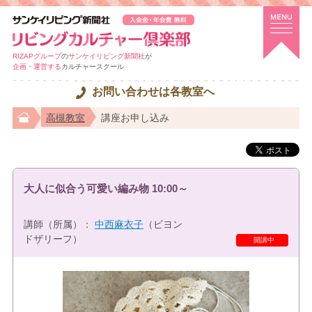
RIZAPグループ
の
サンケイリビング新聞社
が
企画・運営する
カルチャースクール
お問い合わせは各教室へ
高槻教室
講座お申し込み
大人に似合う可愛い編み物 10:00～
講師（所属）：
中西麻衣子
（ビヨン
ドザリーフ）
開講中