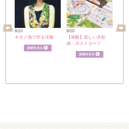
8/10
8/20
8/21
レ
キモノ地で作る洋服
【体験】楽しい水彩
日本
画・ポストカード