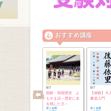
10/26
8/7
8/7
はじめてのウクレレ
朝鮮・韓国歴史 よ
【体験】大
もやま話～歴史に名
書道入門
を残した王～
第２・４月曜
第１金曜
第１金曜