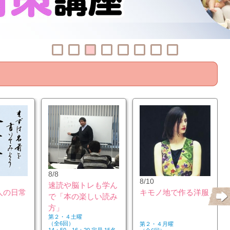
8/8
8/10
速読や脳トレも学ん
人の日常
キモノ地で作る洋服
で「本の楽しい読み
方」
第２・４土曜
（全6回）
第２・４月曜