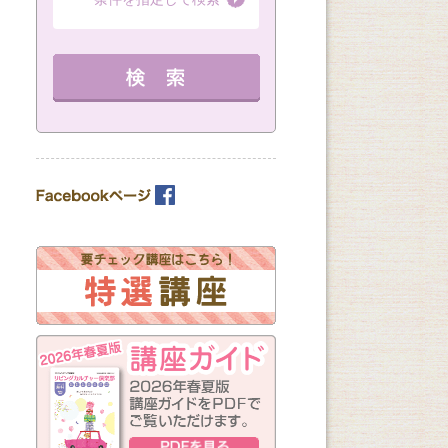
（全3回）
（全1回）
（全6回）
13：00～14：30 定員 12名
12：30～14：30 
詳細を見る
13：00～14：30 定員 10名
教室を選ぶ
を見る
詳細を見る
カテゴリーを選ぶ
曜日の指定
月
火
水
木
金
土
日
（※複数回答可）
開始時間の指定
午前の部
午後の部
夜の部
（※複数回答可）