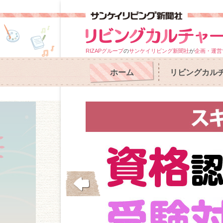
RIZAPグループ
の
サンケイリビング新聞社
が
企画・運営
ホーム
リビングカル