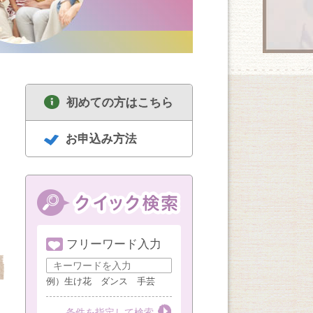
初めての方はこちら
お申込み方法
フリーワード入力
8/12
8/12
8/10
色のチカラを楽しむ
【体験】シー
ミュージカルナンバ
カラーセラピー（第
つくるソラフ
例）生け花 ダンス 手芸
ーを楽しむ
2水曜）
アレンジメン
第２水曜
第２水曜
条件を指定して検索
第２・４月曜