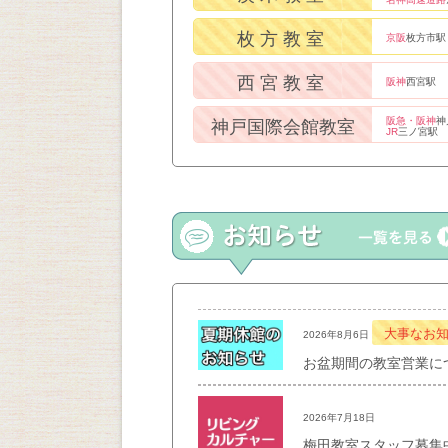
枚方教室
京阪
枚方市駅
西宮教室
阪神
西宮駅
阪急・阪神
神
神戸国際会館教室
JR
三ノ宮駅
大事なお
2026年8月6日
お盆期間の教室営業に
2026年7月18日
梅田教室スタッフ募集中！