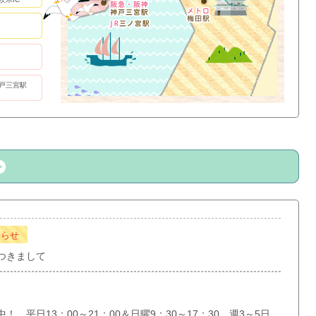
戸三宮駅
知らせ
つきまして
 平日13：00～21：00＆日曜9：30～17：30 週3～5日