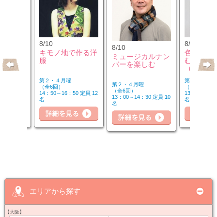
8/10
8/12
8/10
クセサリ
キモノ地で作る洋
色のチカ
ミュージカルナン
ンジ＆リ
服
むカラー
バーを楽しむ
座
（第2水
第２・４月曜
第２水曜
第２・４月曜
（全6回）
（全3回）
（全6回）
30 定員 8
14：50～16：50 定員 12
13：00～14：
13：00～14：30 定員 10
名
名
名
細を見る
詳細を見る
詳細を見る
詳
エリアから探す
【大阪】