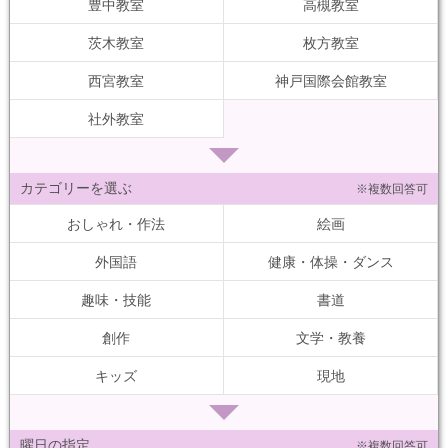
豊中教室
高槻教室
茨木教室
枚方教室
西宮教室
神戸国際会館教室
社外教室
カテゴリーを選ぶ
※複数回答可
おしゃれ・作法
絵画
外国語
健康・体操・ダンス
趣味・技能
書道
創作
文学・教養
キッズ
現地
曜日の指定
※複数回答可