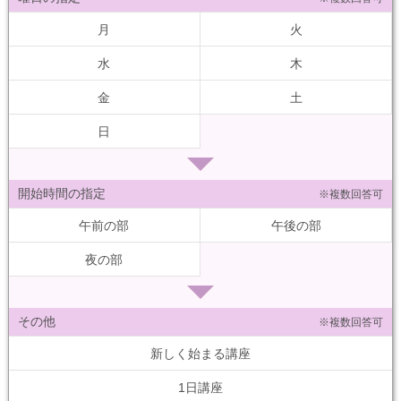
月
火
水
木
金
土
日
開始時間の指定
※複数回答可
午前の部
午後の部
夜の部
その他
※複数回答可
新しく始まる講座
1日講座