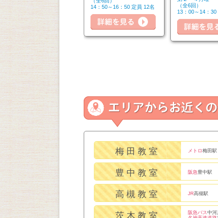
（全6回）
（全6回）
（全6回）
14：50～16：20 定員 6名
14：50～16：50 定員 12名
細を見る
13：00～14：30
詳細を見る
詳細を見る
梅田教室
メトロ
梅田駅
豊中教室
阪急
豊中駅
高槻教室
JR
高槻駅
阪急バス
中河
茨木教室
名神高速道路