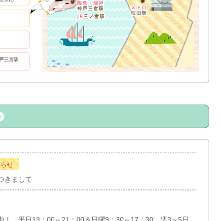
戸三宮駅
知らせ
つきまして
 平日13：00～21：00＆日曜9：30～17：30 週3～5日