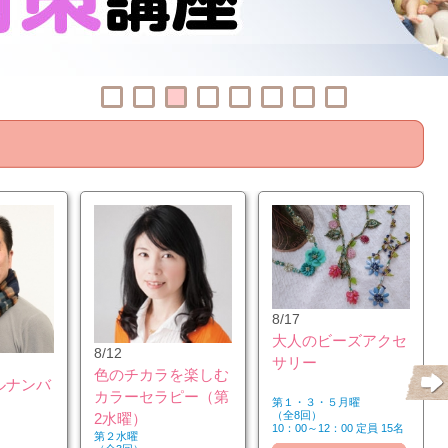
8/17
大人のビーズアクセ
8/12
サリー
色のチカラを楽しむ
ルナンバ
カラーセラピー（第
第１・３・５月曜
（全8回）
2水曜）
10：00～12：00 定員 15名
第２水曜