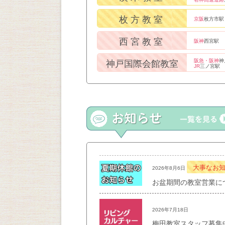
枚方教室
京阪
枚方市駅
西宮教室
阪神
西宮駅
阪急・阪神
神
神戸国際会館教室
JR
三ノ宮駅
大事なお
2026年8月6日
お盆期間の教室営業に
2026年7月18日
梅田教室スタッフ募集中！