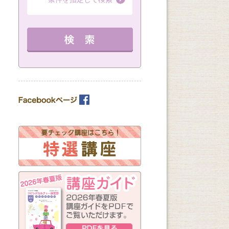
（全8回）
（全1回）
（全3回）
詳細を見る
10：00～11：30 定員 15名
12：30～14：30 定員 3名
12：30～14：30 
教室を選ぶ
詳細を見る
を見る
カテゴリーを選ぶ
曜日の指定
月
火
水
木
金
土
日
（※複数回答可）
開始時間の指定
午前の部
午後の部
夜の部
（※複数回答可）