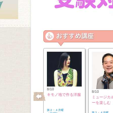
10/26
8/10
8/10
はじめてのウクレレ
キモノ地で作る洋服
ミュージカ
ーを楽しむ
第２・４月曜
第２・４月曜
第２・４月曜