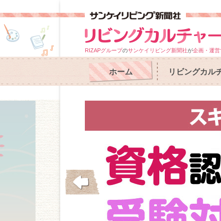
RIZAPグループ
の
サンケイリビング新聞社
が
企画・運営
ホーム
リビングカル