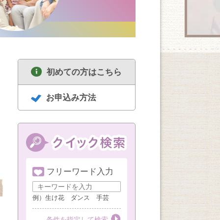
初めての方はこちら
お申込み方法
フリーワード入力
8/18
8/18
8/19
セルフリセットヨガ
中高年のための囲碁
ハンドメイド
女性限定（1・3・5
講座 経験者
例）生け花 ダンス 手芸
週火曜AM）
第１・３・５火曜
第３火曜
第３水曜
条件を指定して検索