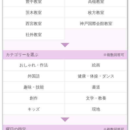
豊中教室
高槻教室
茨木教室
枚方教室
西宮教室
神戸国際会館教室
社外教室
カテゴリーを選ぶ
※複数回答可
おしゃれ・作法
絵画
外国語
健康・体操・ダンス
趣味・技能
書道
創作
文学・教養
キッズ
現地
曜日の指定
※複数回答可