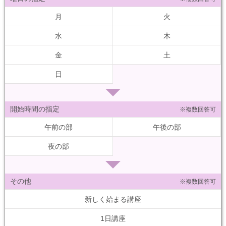
月
火
水
木
金
土
日
開始時間の指定
※複数回答可
午前の部
午後の部
夜の部
その他
※複数回答可
新しく始まる講座
1日講座