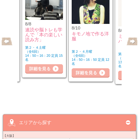
8/8
8/10
速読や脳トレも学
8/10
のウクレ
キモノ地で作る洋
んで「本の楽しい
ミュージ
服
読み方」
バーを楽
第２・４土曜
第２・４月曜
（全6回）
第２・４月曜
（全6回）
14：50～16：20 定員 15
（全6回）
20 定員 6
14：50～16：50 定員 12
名
詳細を見る
細を見る
13：00～14：
名
名
詳
詳細を見る
エリアから探す
【大阪】