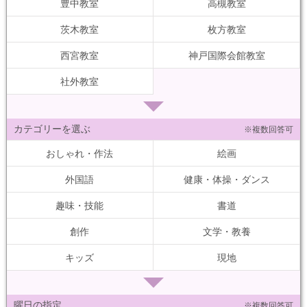
豊中教室
高槻教室
茨木教室
枚方教室
西宮教室
神戸国際会館教室
社外教室
カテゴリーを選ぶ
※複数回答可
おしゃれ・作法
絵画
外国語
健康・体操・ダンス
趣味・技能
書道
創作
文学・教養
キッズ
現地
曜日の指定
※複数回答可