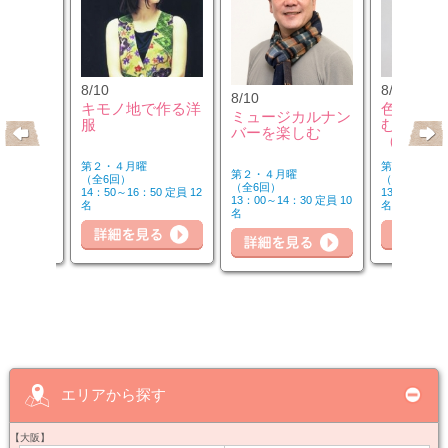
8/10
8/12
8/10
のウクレ
キモノ地で作る洋
色のチカ
ミュージカルナン
服
むカラー
バーを楽しむ
（第2水
第２・４月曜
第２水曜
第２・４月曜
（全6回）
（全3回）
（全6回）
20 定員 6
14：50～16：50 定員 12
13：00～14：
13：00～14：30 定員 10
名
名
名
詳細を見る
細を見る
詳細を見る
詳
エリアから探す
【大阪】