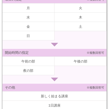
月
火
水
木
金
土
日
開始時間の指定
※複数回答可
午前の部
午後の部
夜の部
その他
※複数回答可
新しく始まる講座
1日講座