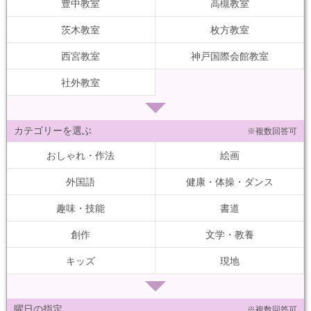
豊中教室
高槻教室
茨木教室
枚方教室
西宮教室
神戸国際会館教室
社外教室
カテゴリーを選ぶ
※複数回答可
おしゃれ・作法
絵画
外国語
健康・体操・ダンス
趣味・技能
書道
創作
文学・教養
キッズ
現地
曜日の指定
※複数回答可