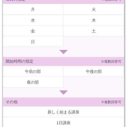
月
火
水
木
金
土
日
開始時間の指定
※複数回答可
午前の部
午後の部
夜の部
その他
※複数回答可
新しく始まる講座
1日講座