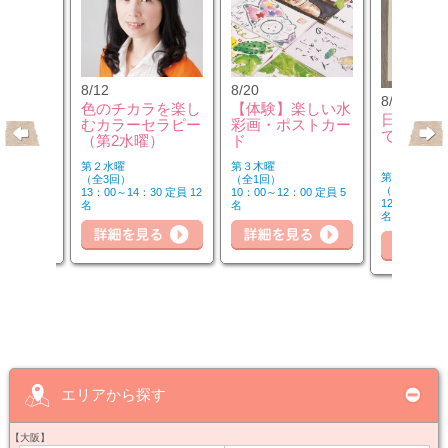
8/12
8/20
8/21
クセサリ
色のチカラを楽し
【体験】楽しい水
日本画か
ンジ＆リ
むカラーセラピー
彩画・ポストカー
で
座
（第2水曜）
ド
第２水曜
第３木曜
第１・３・５
（全3回）
（全1回）
（全8回）
30 定員 8
13：00～14：30 定員 12
10：00～12：00 定員 5
12：30～14：
名
名
名
細を見る
詳細を見る
詳細を見る
詳
エリアから探す
【大阪】