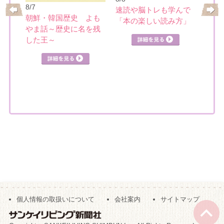
8/7
速読や脳トレも学んで
8/10
めぐ
朝鮮・韓国歴史 よも
「本の楽しい読み方」
ミュ
やま話～歴史に名を残
を楽
詳細を見る
した王～
見る
詳細を見る
個人情報の取扱いについて
会社案内
サイトマップ