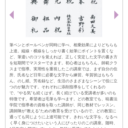
筆ペンとボールペンが同時に学べ、相乗効果によりどちらも
上達。縦線・横線をしっかり書く始筆にポイントを置くな
ど、筆遣いのコツを覚えれば、正しく安定した文字の書き方
を短期間でマスターできます。初心者はもちろん、師範クラ
スまで指導。実用性を重視したこの講座では、まず自分の住
所、氏名など日常に必要な文字から練習。年賀状はもちろ
ん、のし紙、芳名録など、生活のさまざまなシーンで役に立
つのが魅力です。それぞれに添削指導をしてくれるの
で、“やる気”も続くはず。長く続けている受講者が多いのも
特徴です。希望者は毛筆も学べます。どの教室でも、暁書法
学院で指導者の資格を取った講師が、同じ教材でレッスン。
講師陣が“教える”ための教育を受けているので、どの教室に
通っても同じように上達可能です。きれいな文字を、なるべ
く早く身につけたいという人にぴったりのこの講座。随時、