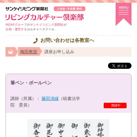
RIZAPグループ
の
サンケイリビング新聞社
が
企画・運営する
カルチャースクール
お問い合わせは各教室へ
梅田教室
講座お申し込み
筆ペン・ボールペン
講師（所属）：
藤田清縁
（暁書法学
院 委員）
特選講座
開講中