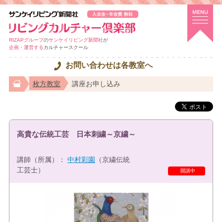
RIZAPグループ
の
サンケイリビング新聞社
が
企画・運営する
カルチャースクール
お問い合わせは各教室へ
枚方教室
講座お申し込み
高貴な伝統工芸 日本刺繍～京繍～
講師（所属）：
中村彩園
（京繍伝統
工芸士）
開講中