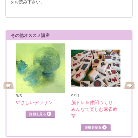
をお読み下さい。
その他オススメ講座
9/24
ック
花の
水彩
9/5
9/11
やさしいデッサン
脳トレ＆仲間づくり！
みんなで楽しむ麻雀教
室