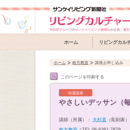
RIZAPグループ
の
サンケイリビング新聞社
が
企画・運営
ホーム
リビングカル
ホーム
枚方教室
講座お申し込み
このページを印刷する
特選講座
やさしいデッサン（
講師（所属）：
大杉直
（彫刻家）
枚方教室
／TEL
06-6361-7879