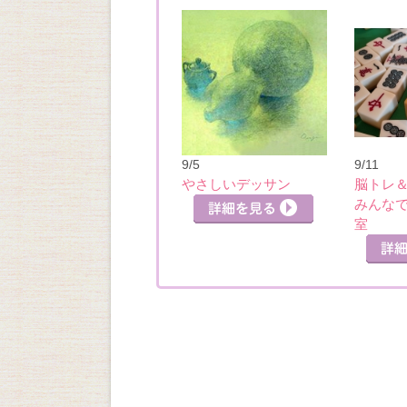
9/5
9/11
やさしいデッサン
脳トレ
みんな
室