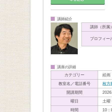
講師紹介
講師（所属
プロフィー
講座の詳細
カテゴリー
絵画
教室名／電話番号
枚方
開講期間
202
曜日
土曜
時間
10：