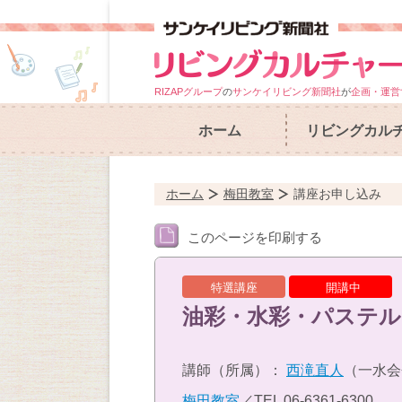
RIZAPグループ
の
サンケイリビング新聞社
が
企画・運営
ホーム
リビングカル
ホーム
梅田教室
講座お申し込み
このページを印刷する
特選講座
開講中
油彩・水彩・パステル（
講師（所属）：
西滝直人
（一水会
梅田教室
／TEL
06-6361-6300