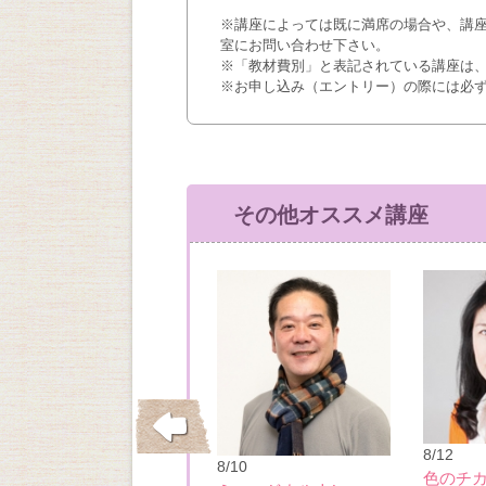
※講座によっては既に満席の場合や、講
室にお問い合わせ下さい。
※「教材費別」と表記されている講座は
※お申し込み（エントリー）の際には必
その他オススメ講座
10/15
8/12
8/10
垂水・舞子の洋館
色のチ