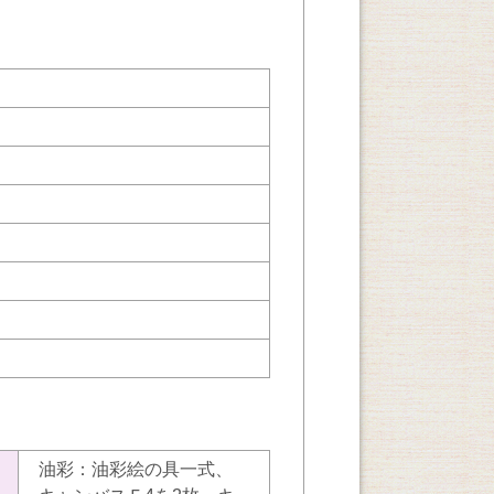
油彩：油彩絵の具一式、