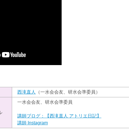
）
西滝直人
（一水会会友、研水会準委員）
一水会会友、研水会準委員
ル
講師ブログ：【西滝直人 アトリエ日記】
講師 Instagram