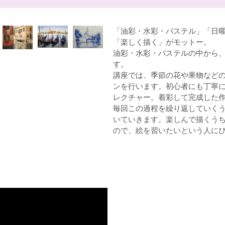
「油彩・水彩・パステル」「日
「楽しく描く」がモットー。
油彩・水彩・パステルの中から
す。
講座では、季節の花や果物など
ンを行います。初心者にも丁寧
レクチャー。着彩して完成した
毎回この過程を繰り返していく
いていきます。楽しんで描くう
ので、絵を習いたいという人に