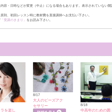
座内容・日時などが変更（中止）になる場合もあります。表示されていない開
、原則、初回レッスン時に教材費を直接講師へお支払い下さい。
ず
「受講のきまり」
をお読み下さい。
8/17
大人のビーズアク
8/18
セサリー
カラを楽し
中高年のための囲