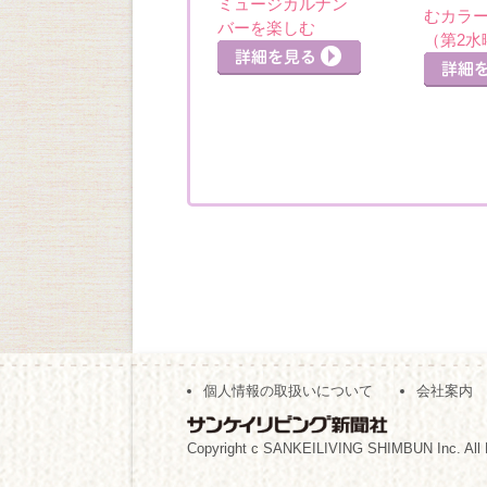
ミュージカルナン
めぐり・五色山洋
むカラ
バーを楽しむ
館
（第2水
細を見る
詳細を見る
詳細を見る
個人情報の取扱いについて
会社案内
Copyright c SANKEILIVING SHIMBUN Inc. All 