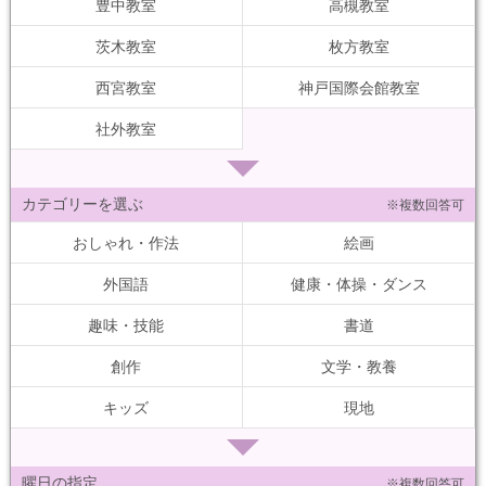
豊中教室
高槻教室
茨木教室
枚方教室
西宮教室
神戸国際会館教室
社外教室
カテゴリーを選ぶ
※複数回答可
おしゃれ・作法
絵画
外国語
健康・体操・ダンス
趣味・技能
書道
創作
文学・教養
キッズ
現地
曜日の指定
※複数回答可