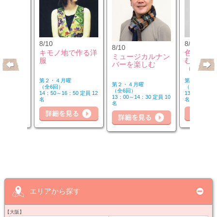
8/10
8/12
8/10
クセサリ
キモノ地で作る洋
色のチカ
ミュージカルナン
ンジ＆リ
服
むカラー
バーを楽しむ
座
（第2水
第２・４月曜
第２水曜
第２・４月曜
（全6回）
（全3回）
（全6回）
30 定員 8
14：50～16：50 定員 12
13：00～14：
13：00～14：30 定員 10
名
名
名
細を見る
詳細を見る
詳細を見る
詳
エリアから探す
【大阪】