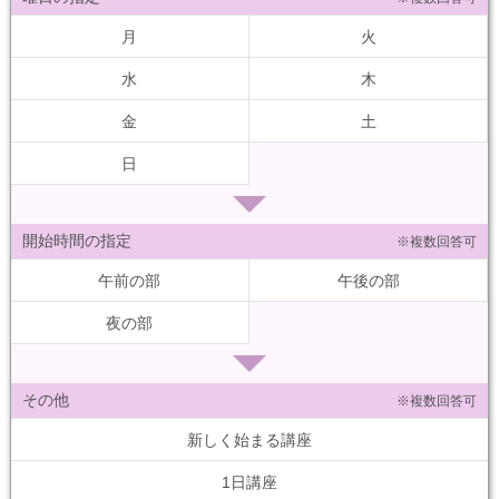
月
火
水
木
金
土
日
開始時間の指定
※複数回答可
午前の部
午後の部
夜の部
その他
※複数回答可
新しく始まる講座
1日講座