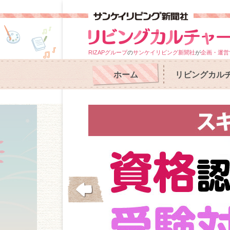
RIZAPグループ
の
サンケイリビング新聞社
が
企画・運営
ホーム
リビングカル