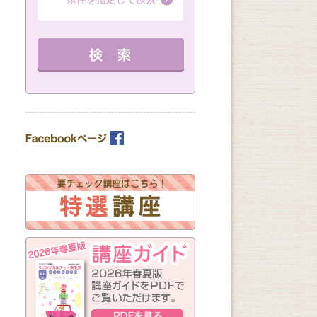
（全8回）
（全1回）
（全3回）
詳細を見る
詳細を見る
10：00～11：30 定員 15名
12：30～14：30 定員 3名
12：30～14：30 
教室を選ぶ
を見る
カテゴリーを選ぶ
曜日の指定
月
火
水
木
金
土
日
（※複数回答可）
開始時間の指定
午前の部
午後の部
夜の部
（※複数回答可）