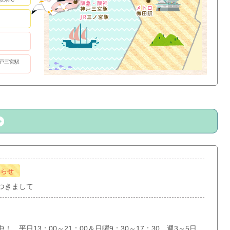
戸三宮駅
知らせ
つきまして
 平日13：00～21：00＆日曜9：30～17：30 週3～5日