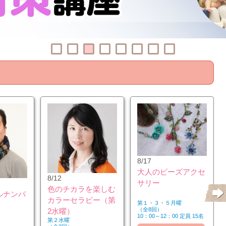
8/17
大人のビーズアクセ
8/12
サリー
色のチカラを楽しむ
ルナンバ
カラーセラピー（第
第１・３・５月曜
（全8回）
2水曜）
10：00～12：00 定員 15名
第２水曜