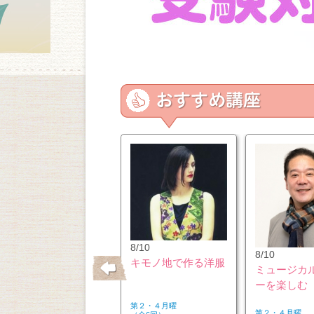
10/26
8/10
8/10
はじめてのウクレレ
キモノ地で作る洋服
ミュージカ
ーを楽しむ
第２・４月曜
第２・４月曜
第２・４月曜