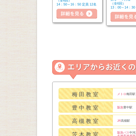
（全6回）
（全6回）
（全6回）
14：50～16：20 定員 6名
14：50～16：50 定員 12名
13：00～14：30
詳細を見る
詳細を見る
細を見る
梅田教室
メトロ
梅田駅
豊中教室
阪急
豊中駅
高槻教室
JR
高槻駅
阪急バス
中河
茨木教室
名神高速道路