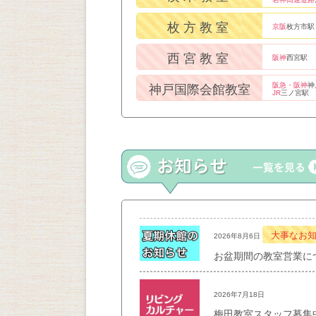
枚方教室
京阪
枚方市駅
西宮教室
阪神
西宮駅
阪急・阪神
神
神戸国際会館教室
JR
三ノ宮駅
大事なお
2026年8月6日
お盆期間の教室営業に
2026年7月18日
梅田教室スタッフ募集中！