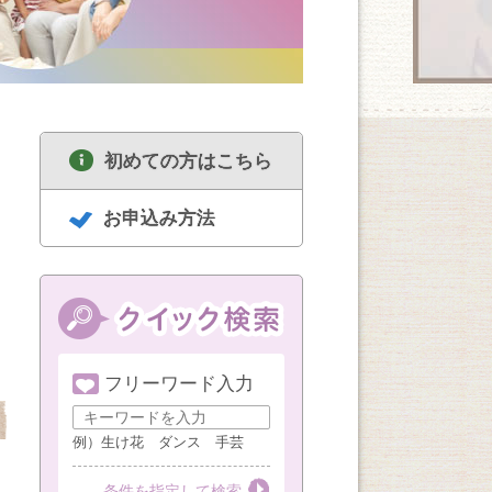
初めての方はこちら
お申込み方法
フリーワード入力
8/18
8/18
8/19
セルフリセットヨガ
中高年のための囲碁
ハンドメイド
女性限定（1・3・5
講座 経験者
例）生け花 ダンス 手芸
週火曜AM）
第１・３・５火曜
第３火曜
第３水曜
条件を指定して検索