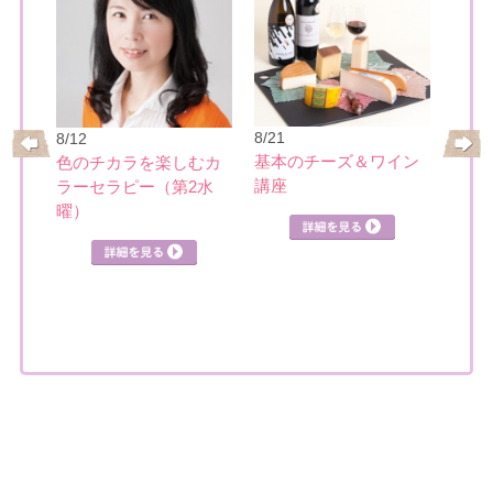
8/22
8/21
8/12
速読
基本のチーズ＆ワイン
ーの
色のチカラを楽しむカ
「本
講座
ク講
ラーセラピー（第2水
曜）
詳細を見る
詳細を見る
見る