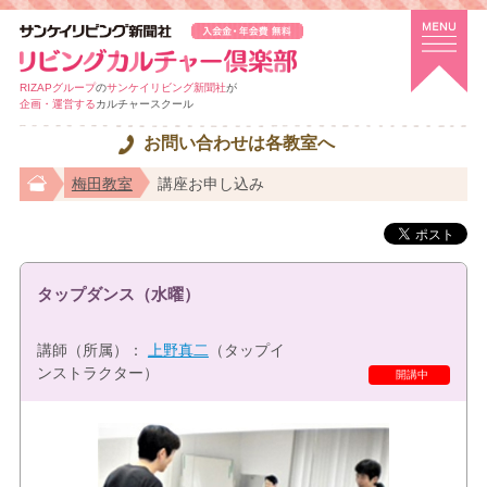
RIZAPグループ
の
サンケイリビング新聞社
が
企画・運営する
カルチャースクール
お問い合わせは各教室へ
梅田教室
講座お申し込み
タップダンス（水曜）
講師（所属）：
上野真二
（タップイ
ンストラクター）
開講中