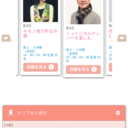
8/10
8/12
8/10
のウクレ
キモノ地で作る洋
色のチカ
ミュージカルナン
服
むカラー
バーを楽しむ
（第2水
第２・４月曜
第２水曜
第２・４月曜
（全6回）
（全3回）
（全6回）
20 定員 6
14：50～16：50 定員 12
13：00～14：
13：00～14：30 定員 10
名
名
名
詳細を見る
細を見る
詳細を見る
詳
エリアから探す
【大阪】