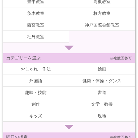
豊中教室
高槻教室
茨木教室
枚方教室
西宮教室
神戸国際会館教室
社外教室
カテゴリーを選ぶ
※複数回答可
おしゃれ・作法
絵画
外国語
健康・体操・ダンス
趣味・技能
書道
創作
文学・教養
キッズ
現地
曜日の指定
※複数回答可