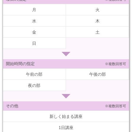
月
火
水
木
金
土
日
開始時間の指定
※複数回答可
午前の部
午後の部
夜の部
その他
※複数回答可
新しく始まる講座
1日講座