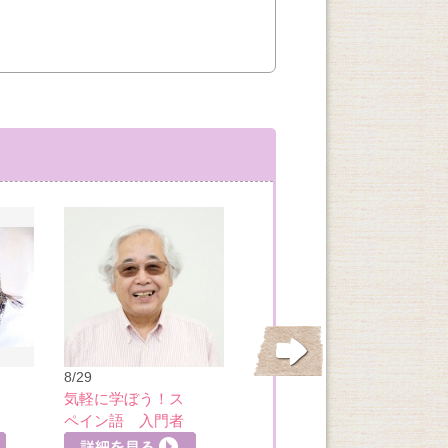
8/30
生前整理アドバイ
ザー2級認定講座
8/29
気軽に学ぼう！ス
ペイン語 入門者