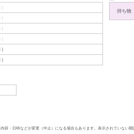
（月）
持ち物
（月）
（月）
（月）
（月）
（月）
座内容・日時などが変更（中止）になる場合もあります。表示されていない開