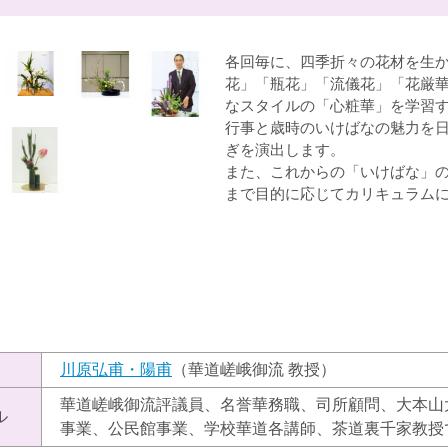
各回毎に、四季折々の花材を生
花」「瓶花」「流儀花」「花厳
なスタイルの「心粧華」を学習
行事と歳時のいけばなの魅力を
ぎを演出します。
また、これからの「いけばな」
まで目的に応じてカリキュラム
）
川原弘甫・陽甫
（華道嵯峨御流 教授）
華道嵯峨御流評議員、名誉華務職、司所顧問、大本山
ル
事業、公民館事業、学校華道各講師、茶道裏千家教授