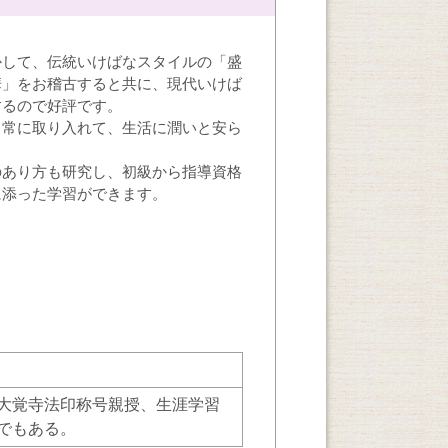
かして、伝統いけばなスタイルの「盛
華」をお稽古すると共に、現代いけば
するので好評です。
日常に取り入れて、生活に潤いと安ら
のあり方も研究し、初級から指導資格
に添った学習ができます。
大覚寺法印称号親授、生涯学習
でもある。