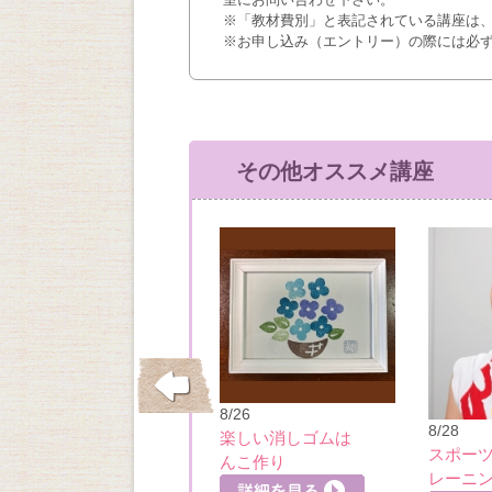
※「教材費別」と表記されている講座は
※お申し込み（エントリー）の際には必
その他オススメ講座
8/26
10/5
8/28
楽しい消しゴムは
季節を愉しむ 大人
スポー
んこ作り
の筆ペン
レーニ