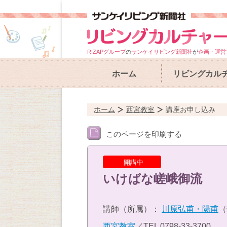
RIZAPグループ
の
サンケイリビング新聞社
が
企画・運営
ホーム
リビングカル
ホーム
西宮教室
講座お申し込み
このページを印刷する
開講中
いけばな嵯峨御流
講師（所属）：
川原弘甫・陽甫
（
西宮教室
／TEL
0798-33-3700