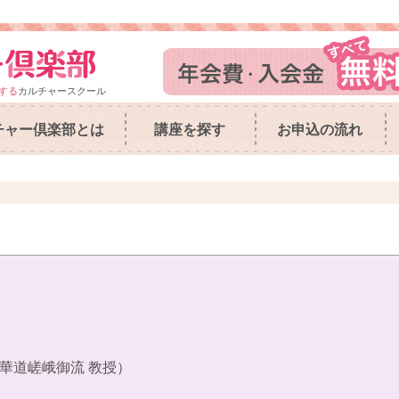
する
カルチャースクール
チャー倶楽部とは
講座を探す
お申込の流れ
華道嵯峨御流 教授）