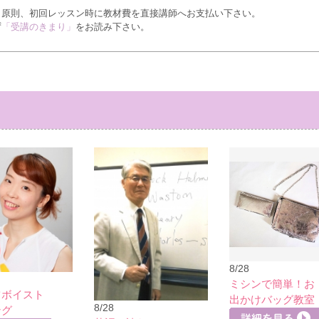
、原則、初回レッスン時に教材費を直接講師へお支払い下さい。
ず
「受講のきまり」
をお読み下さい。
8/28
ミシンで簡単！お
ツボイスト
出かけバッグ教室
8/28
ング