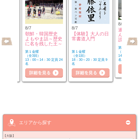
8/8
8/7
8/7
速読や脳
のウクレ
朝鮮・韓国歴史
【体験】大人の日
んで「本
よもやま話～歴史
常書道入門
読み方」
に名を残した王～
第２・４土曜
第１金曜
第１金曜
（全6回）
（全3回）
（全1回）
14：50～16：
20 定員 6
13：00～14：30 定員 24
18：30～20：30 定員 9
名
詳
名
名
細を見る
詳細を見る
詳細を見る
エリアから探す
【大阪】