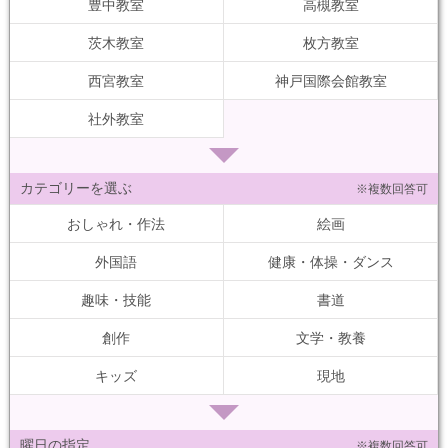
豊中教室
高槻教室
茨木教室
枚方教室
西宮教室
神戸国際会館教室
社外教室
カテゴリーを選ぶ
※複数回答可
おしゃれ・作法
絵画
外国語
健康・体操・ダンス
趣味・技能
書道
創作
文学・教養
キッズ
現地
曜日の指定
※複数回答可