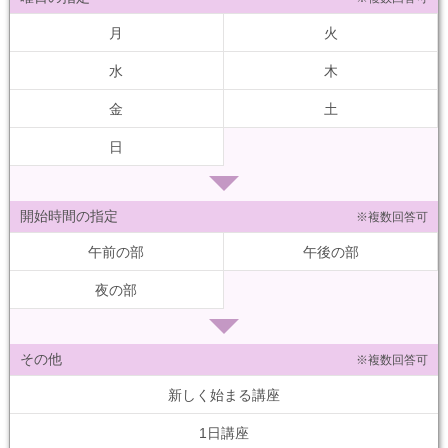
月
火
水
木
金
土
日
開始時間の指定
※複数回答可
午前の部
午後の部
夜の部
その他
※複数回答可
新しく始まる講座
1日講座