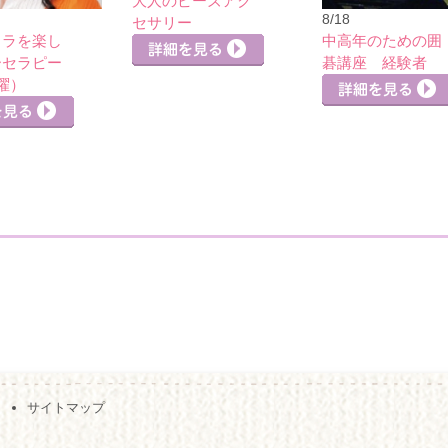
大人のビーズアク
8/18
セサリー
カラを楽し
中高年のための囲
ーセラピー
碁講座 経験者
曜）
詳細を見る
詳細を見る
サイトマップ