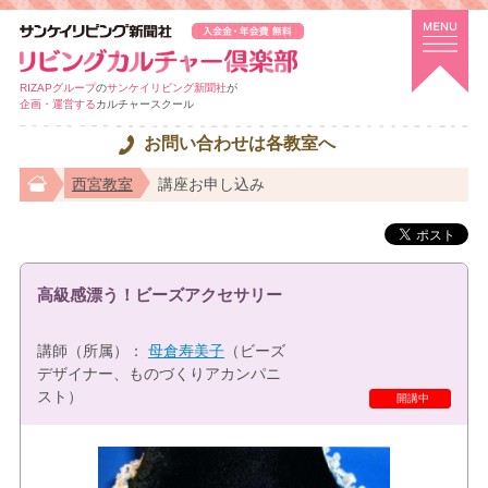
RIZAPグループ
の
サンケイリビング新聞社
が
企画・運営する
カルチャースクール
お問い合わせは各教室へ
西宮教室
講座お申し込み
高級感漂う！ビーズアクセサリー
講師（所属）：
母倉寿美子
（ビーズ
デザイナー、ものづくりアカンパニ
スト）
特選講座
開講中