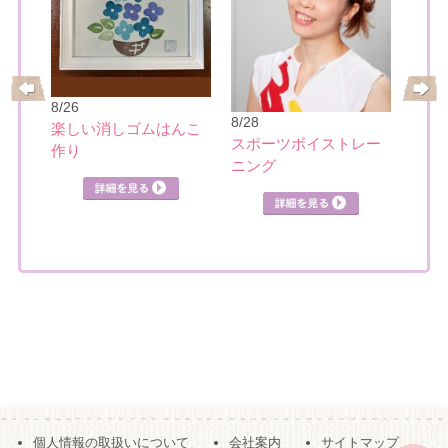
8/26
8/28
楽しい消しゴムはんこ
の筆
スポーツボイストレー
作り
8/28
ニング
英語
クホ
個人情報の取扱いについて
会社案内
サイトマップ