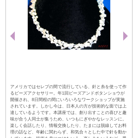
アメリカではセレブの間で流行している、針と糸を使って作
るビーズアクセサリー。年1回ビーズアンドボタンショウが
開催され、8日間程の間にいろいろなワークショップが実施
されています。しかし今は、日本人の方が技術的な面では上
達しているようです。本講座では、創り出すことの喜びと趣
味が合う人同士が集うため、いつもにぎやかなレッスンに。
楽しく会話したり、情報交換したり、たまには脱線してお料
理の話など、年齢に関わらず、和気合々とした中で針を動か