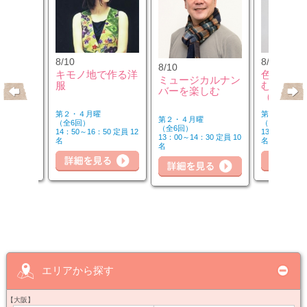
8/10
8/12
8/10
のウクレ
キモノ地で作る洋
色のチカ
ミュージカルナン
服
むカラー
バーを楽しむ
（第2水
第２・４月曜
第２水曜
第２・４月曜
（全6回）
（全3回）
（全6回）
20 定員 6
14：50～16：50 定員 12
13：00～14：
13：00～14：30 定員 10
名
名
名
詳細を見る
細を見る
詳
詳細を見る
エリアから探す
【大阪】