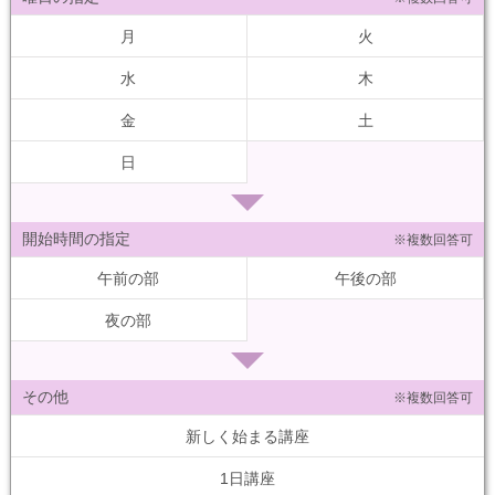
月
火
水
木
金
土
日
開始時間の指定
※複数回答可
午前の部
午後の部
夜の部
その他
※複数回答可
新しく始まる講座
1日講座