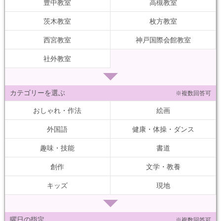
豊中教室
高槻教室
茨木教室
枚方教室
西宮教室
神戸国際会館教室
社外教室
カテゴリーを選ぶ
※複数回答可
おしゃれ・作法
絵画
外国語
健康・体操・ダンス
趣味・技能
書道
創作
文学・教養
キッズ
現地
曜日の指定
※複数回答可