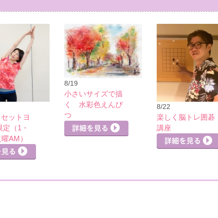
8/19
小さいサイズで描
く 水彩色えんぴ
8/22
つ
リセットヨ
楽しく脳トレ囲碁
限定（1・
講座
火曜AM）
詳細を見る