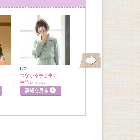
8/27
【月謝制】先が読
8/26
める力を養う 子
つながる手と手の
ども将棋講座
手話レッスン