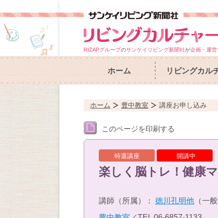
RIZAPグループ
の
サンケイリビング新聞社
が
企画・運営
ホーム
リビングカル
ホーム
豊中教室
講座お申し込み
このページを印刷する
特選講座
開講中
楽しく脳トレ！健康マ
講師（所属）：
徳川孔明他
（一般
豊中教室
／TEL
06-6857-1133