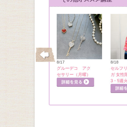
10/21
8/17
8/18
全身スッキリピラ
グルーデコ アク
セルフ
詳細を見る
ティス（13：00）
セサリー（月曜）
ガ 女性
詳細を見る
3・5週
細を見る