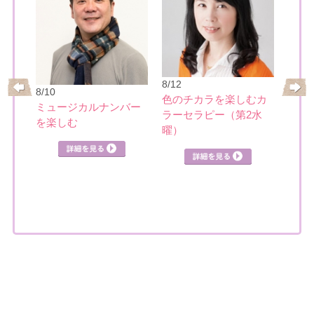
8/21
8/12
8/10
基本
ーの
色のチカラを楽しむカ
ミュージカルナンバー
講座
ク講
ラーセラピー（第2水
を楽しむ
曜）
詳細を見る
見る
詳細を見る