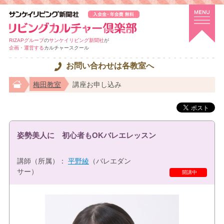
RIZAPグループ
の
サンケイリビング新聞社
が
企画・運営する
カルチャースクール
お問い合わせは各教室へ
梅田教室
講座お申し込み
姿勢美人に 初心者もOKバレエレッスン
講師（所属）：
平野綾
（バレエダン
サー）
開講中