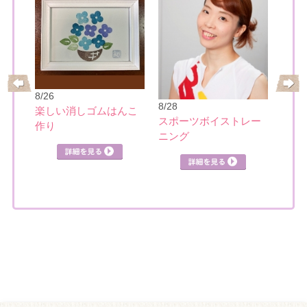
8/26
8/28
楽しい消しゴムはんこ
の筆
スポーツボイストレー
作り
8/28
ニング
英語
クホ