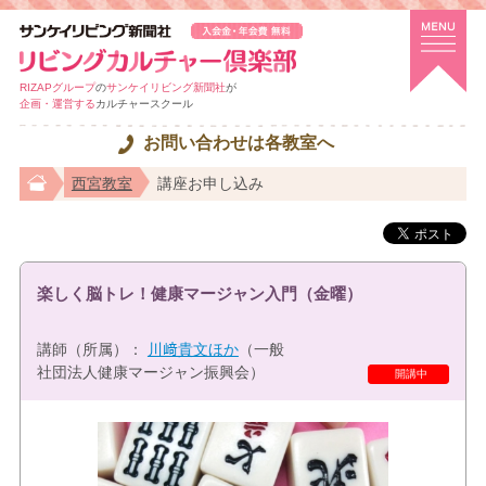
RIZAPグループ
の
サンケイリビング新聞社
が
企画・運営する
カルチャースクール
お問い合わせは各教室へ
西宮教室
講座お申し込み
楽しく脳トレ！健康マージャン入門（金曜）
講師（所属）：
川﨑貴文ほか
（一般
社団法人健康マージャン振興会）
特選講座
開講中