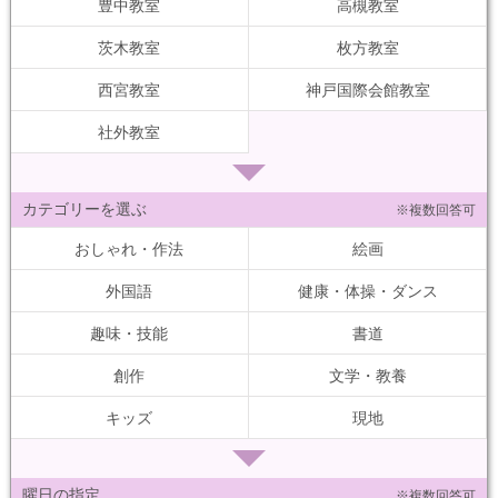
豊中教室
高槻教室
茨木教室
枚方教室
西宮教室
神戸国際会館教室
社外教室
カテゴリーを選ぶ
※複数回答可
おしゃれ・作法
絵画
外国語
健康・体操・ダンス
趣味・技能
書道
創作
文学・教養
キッズ
現地
曜日の指定
※複数回答可