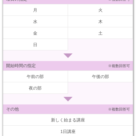
月
火
水
木
金
土
日
開始時間の指定
※複数回答可
午前の部
午後の部
夜の部
その他
※複数回答可
新しく始まる講座
1日講座