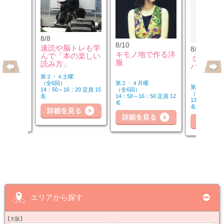
8/8
8/10
速読や脳トレも学
8/10
のウクレ
キモノ地で作る洋
んで「本の楽しい
ミュージ
服
読み方」
バーを楽
第２・４土曜
第２・４月曜
（全6回）
第２・４月曜
（全6回）
14：50～16：20 定員 15
（全6回）
20 定員 6
14：50～16：50 定員 12
名
詳細を見る
細を見る
13：00～14：
名
名
詳
詳細を見る
エリアから探す
【大阪】